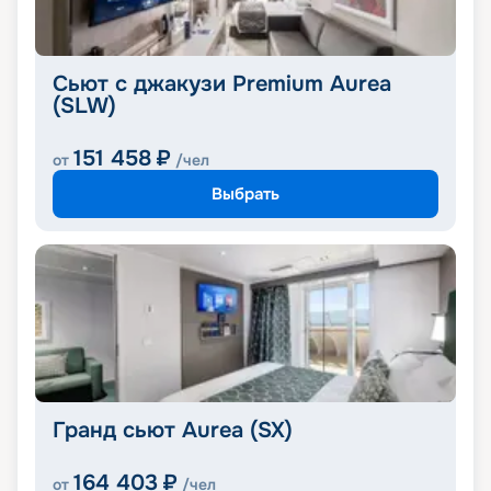
Сьют с джакузи Premium Aurea
(SLW)
151 458
₽
от
/чел
Выбрать
Гранд сьют Aurea (SX)
164 403
₽
от
/чел