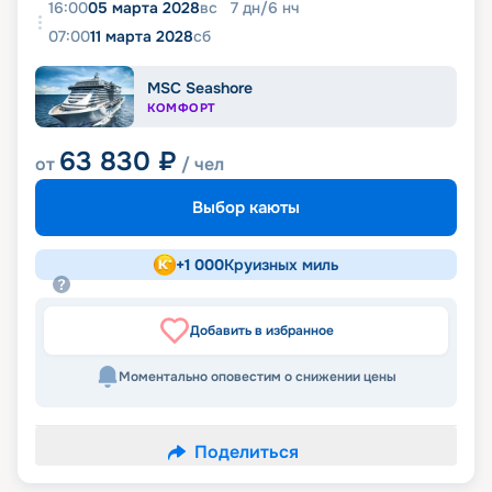
16:00
05 марта 2028
вс
7
дн
/
6
нч
07:00
11 марта 2028
сб
MSC Seashore
КОМФОРТ
63 830
₽
от
/ чел
Выбор каюты
+
1 000
Круизных миль
Добавить в избранное
Моментально оповестим о снижении цены
Поделиться