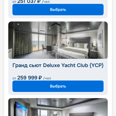
251 037
₽
от
/чел
Выбрать
Гранд сьют Deluxe Yacht Club (YCP)
259 999
₽
от
/чел
Выбрать