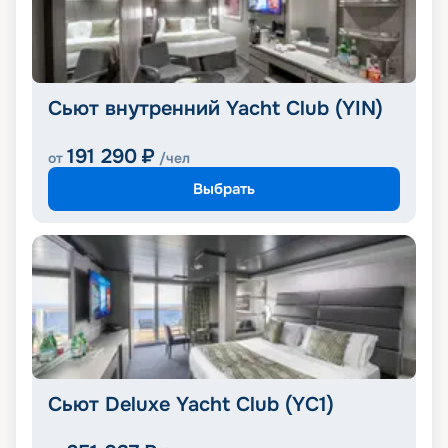
Сьют внутренний Yacht Club (YIN)
191 290
₽
от
/чел
Выбрать
Сьют Deluxe Yacht Club (YC1)