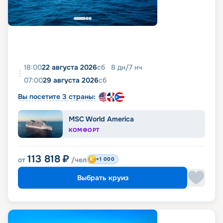
18:00
22 августа 2026
сб
8
дн
/
7
нч
07:00
29 августа 2026
сб
Вы посетите 3 страны:
MSC World America
КОМФОРТ
113 818
₽
от
/чел
+1 000
Выбрать круиз