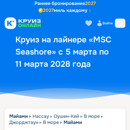
Раннее бронирование
2027
2027
миль каждому
Описание
Выбор кают
Маршрут и экск
Войти
Круиз на лайнере «MSC
Seashore» с 5 марта по
11 марта 2028 года
Майами
Нассау
Оушен-Кей
В море
Джорджтаун
В море
Майами