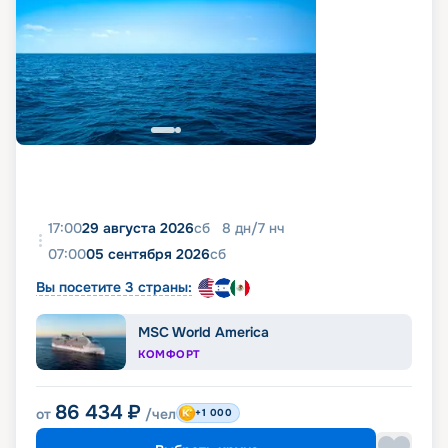
17:00
29 августа 2026
сб
8
дн
/
7
нч
07:00
05 сентября 2026
сб
Вы посетите 3 страны:
MSC World America
КОМФОРТ
86 434
₽
от
/чел
+1 000