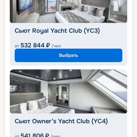
Сьют Royal Yacht Club (YC3)
532 844
₽
от
/чел
Выбрать
Сьют Owner’s Yacht Club (YC4)
541 806
₽
от
/чел