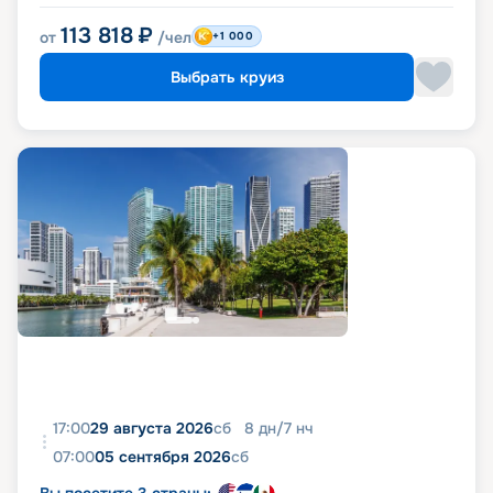
113 818
₽
от
/чел
+1 000
Выбрать круиз
17:00
29 августа 2026
сб
8
дн
/
7
нч
07:00
05 сентября 2026
сб
Вы посетите 3 страны: