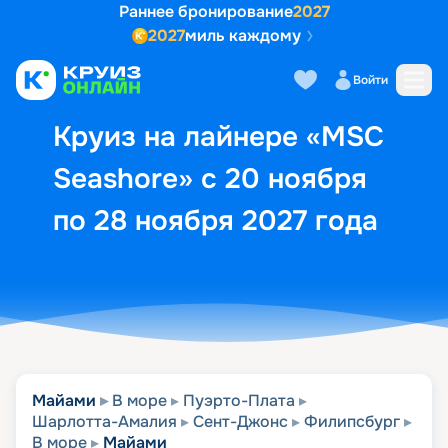
Раннее бронирование
2027
2027
миль каждому
Описание
Выбор кают
Маршрут и экск
Войти
Круиз на лайнере «MSC
Seashore» с 20 ноября
по 28 ноября 2027 года
Майами
В море
Пуэрто-Плата
Шарлотта-Амалия
Сент-Джонс
Филипсбург
В море
Майами