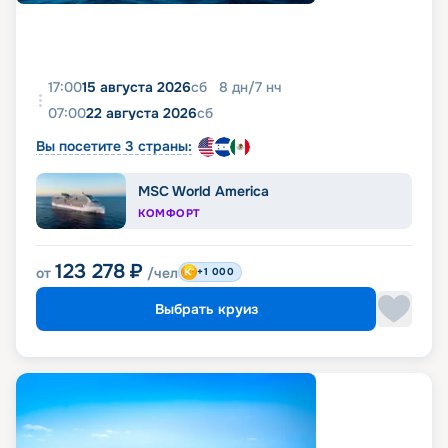
17:00
15 августа 2026
сб
8
дн
/
7
нч
07:00
22 августа 2026
сб
Вы посетите 3 страны:
MSC World America
КОМФОРТ
123 278
₽
от
/чел
+1 000
Выбрать круиз