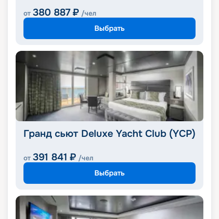
380 887
₽
от
/чел
Выбрать
Гранд сьют Deluxe Yacht Club (YCP)
391 841
₽
от
/чел
Выбрать