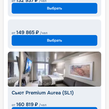
132 937
₽
от
/чел
Выбрать
149 865
₽
от
/чел
Выбрать
Сьют Premium Aurea (SL1)
160 819
₽
от
/чел