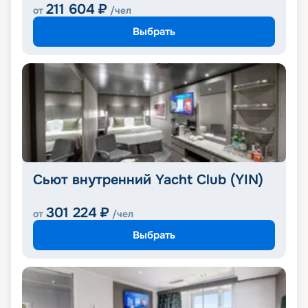
211 604
₽
от
/чел
Выбрать
Сьют внутренний Yacht Club (YIN)
301 224
₽
от
/чел
Выбрать