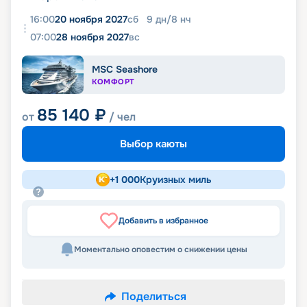
16:00
20 ноября 2027
сб
9
дн
/
8
нч
07:00
28 ноября 2027
вс
MSC Seashore
КОМФОРТ
85 140
₽
от
/ чел
Выбор каюты
+
1 000
Круизных миль
Добавить в избранное
Моментально оповестим о снижении цены
Поделиться