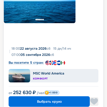
18:00
22 августа 2026
сб
15
дн
/
14
нч
07:00
05 сентября 2026
сб
Вы посетите 5 стран:
MSC World America
КОМФОРТ
252 630
₽
от
/чел
+1 000
Выбрать круиз