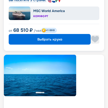
MSC World America
КОМФОРТ
68 510
₽
от
/чел
+1 000
Выбрать круиз