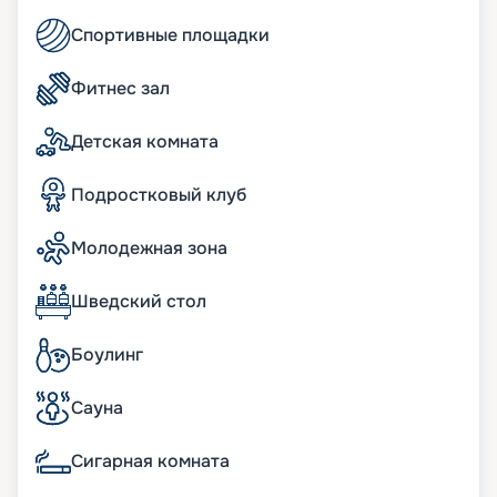
Читайте отзывы, смотрите фото, узнавайте цену,
Спортивные площадки
маршрут и покупайте для себя подходящий
вариант круиза в 2026 - 2027 годах. Ждем вас на
борту корабля!
Фитнес зал
Детская комната
Подростковый клуб
Молодежная зона
Шведский стол
Боулинг
Сауна
Сигарная комната