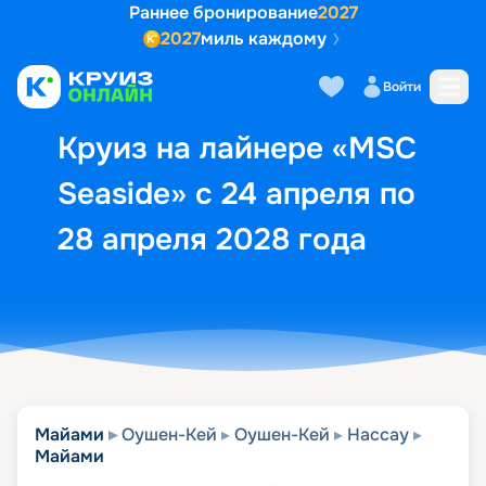
Раннее бронирование
2027
2027
миль каждому
Описание
Выбор кают
Маршрут и экск
Войти
Круиз на лайнере «MSC
Seaside» с 24 апреля по
28 апреля 2028 года
Майами
Оушен-Кей
Оушен-Кей
Нассау
Майами