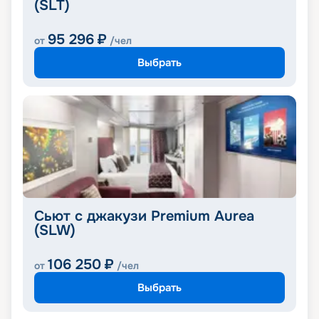
(SLT)
95 296
₽
от
/чел
Выбрать
Сьют с джакузи Premium Aurea
(SLW)
106 250
₽
от
/чел
Выбрать