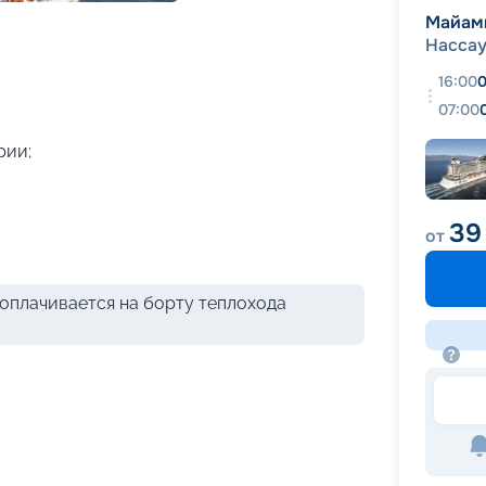
+
28
фотографий
Майам
Насса
16:00
0
07:00
рии;
39
от
оплачивается на борту теплохода