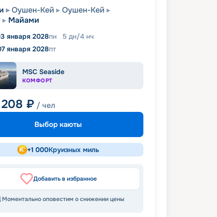
и
Оушен-Кей
Оушен-Кей
у
Майами
3 января 2028
пн
5
дн
/
4
нч
07 января 2028
пт
MSC Seaside
КОМФОРТ
 208
₽
/ чел
Выбор каюты
+
1 000
Круизных миль
Добавить в избранное
Моментально оповестим о снижении цены