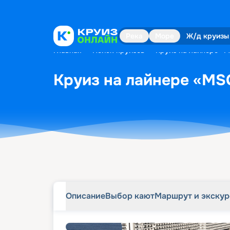
Описание
Выбор кают
Маршрут и экску
Река
Море
Ж/д круизы
Главная
•
Поиск круизов
•
Круиз на лайнере «M
Круиз на лайнере «MSC
Описание
Выбор кают
Маршрут и экску