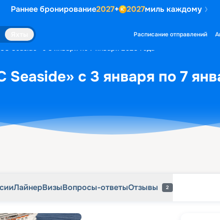
Раннее бронирование
2027
+
2027
миль каждому
рсии
Лайнер
Визы
Вопросы-ответы
Отзывы
2
Яхты
Расписание отправлений
А
SC Seaside» с 3 января по 7 января 2028 года
 Seaside» с 3 января по 7 янв
рсии
Лайнер
Визы
Вопросы-ответы
Отзывы
2