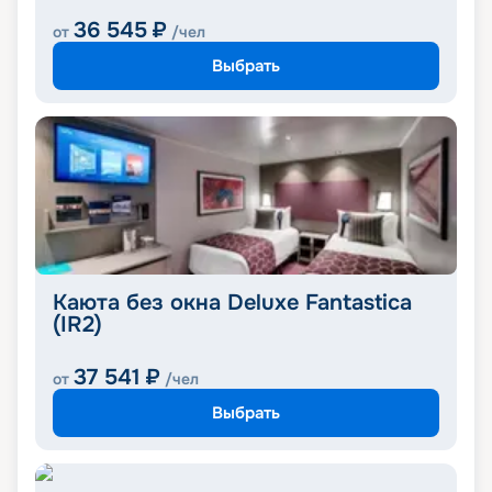
36 545
₽
от
/чел
Выбрать
Каюта без окна Deluxe Fantastica
(IR2)
37 541
₽
от
/чел
Выбрать