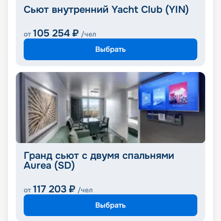
Сьют внутренний Yacht Club (YIN)
105 254
₽
от
/чел
Выбрать
Гранд сьют с двумя спальнями
Aurea (SD)
117 203
₽
от
/чел
Выбрать