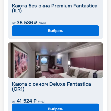
Каюта без окна Premium Fantastica
(IL1)
38 536
₽
от
/чел
Выбрать
Каюта с окном Deluxe Fantastica
(OR1)
41 524
₽
от
/чел
Выбрать