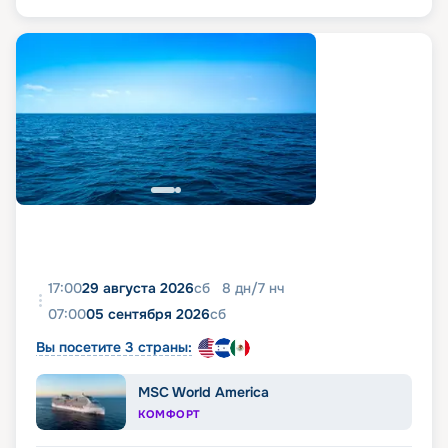
17:00
29 августа 2026
сб
8
дн
/
7
нч
07:00
05 сентября 2026
сб
Вы посетите 3 страны:
MSC World America
КОМФОРТ