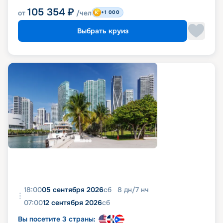
105 354
₽
от
/чел
+1 000
Выбрать круиз
18:00
05 сентября 2026
сб
8
дн
/
7
нч
07:00
12 сентября 2026
сб
Вы посетите 3 страны: