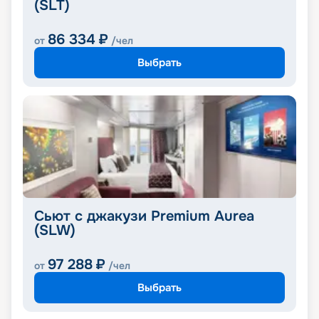
(SLT)
86 334
₽
от
/чел
Выбрать
Сьют с джакузи Premium Aurea
(SLW)
97 288
₽
от
/чел
Выбрать