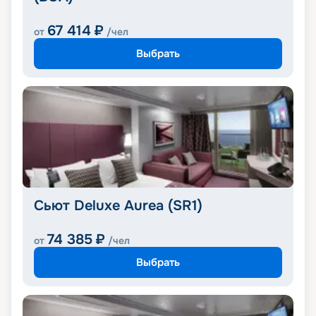
67 414
₽
от
/чел
Выбрать
Сьют Deluxe Aurea (SR1)
74 385
₽
от
/чел
Выбрать