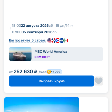
18:00
22 августа 2026
сб
15
дн
/
14
нч
07:00
05 сентября 2026
сб
Вы посетите 5 стран:
MSC World America
КОМФОРТ
252 630
₽
от
/чел
+1 000
Выбрать круиз