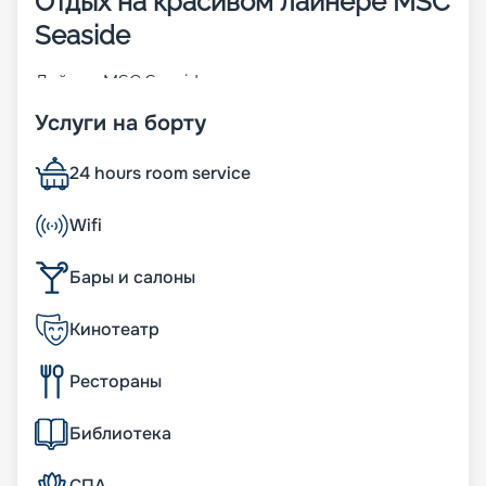
Отдых на красивом лайнере MSC
Seaside
Лайнер MSC Seaside – это красивое судно
класса SEASIDE, которое построено в 2017 году.
Услуги на борту
Его основные характеристики:
• ширина – 41 м;
• длина корабля – 323 метра;
24 hours room service
• предельная скорость – чуть более 21 узла;
• вместительность – 5 179 человек;
Wifi
• общее число кают – 1 931;
• панорамный променад протяженностью 323
Бары и салоны
метра;
• наличие 9 ресторанов и 20 баров.
Кинотеатр
Условия на борту
Рестораны
Как и принято у современных лайнеров, яркой
отличительной чертой корабля являются
Библиотека
интересные архитектурные решения и большой
уровень технологичности. Корабль имеет
большое количество общественных помещений,
СПА