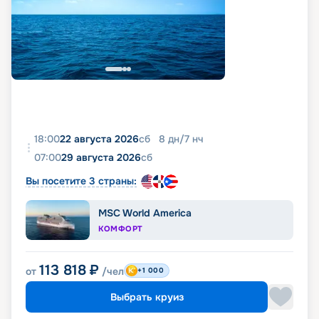
18:00
22 августа 2026
сб
8
дн
/
7
нч
07:00
29 августа 2026
сб
Вы посетите 3 страны:
MSC World America
КОМФОРТ
113 818
₽
от
/чел
+1 000
Выбрать круиз