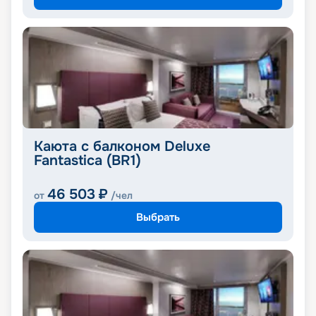
Каюта с балконом Deluxe
Fantastica (BR1)
46 503
₽
от
/чел
Выбрать