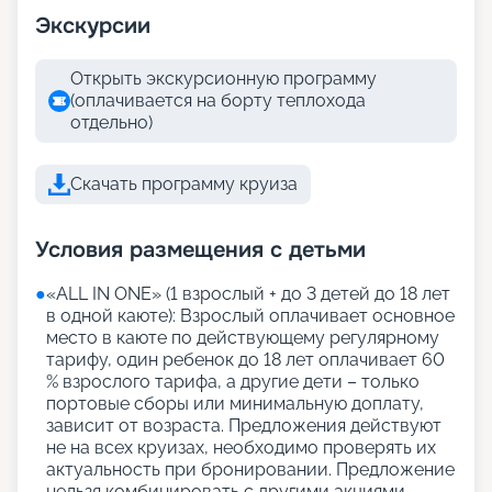
Экскурсии
Открыть экскурсионную программу
(оплачивается на борту теплохода
отдельно)
Скачать программу круиза
Условия размещения с детьми
●
«АLL IN ONE» (1 взрослый + до 3 детей до 18 лет
в одной каюте): Взрослый оплачивает основное
место в каюте по действующему регулярному
тарифу, один ребенок до 18 лет оплачивает 60
% взрослого тарифа, а другие дети – только
портовые сборы или минимальную доплату,
зависит от возраста. Предложения действуют
не на всех круизах, необходимо проверять их
актуальность при бронировании. Предложение
нельзя комбинировать с другими акциями,