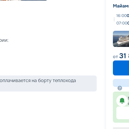
+
25
фотографий
Майам
16:00
0
07:00
рии;
31
от
оплачивается на борту теплохода