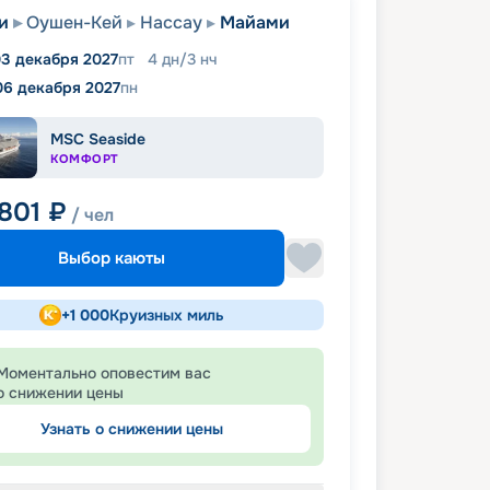
и
Оушен-Кей
Нассау
Майами
3 декабря 2027
пт
4
дн
/
3
нч
06 декабря 2027
пн
MSC Seaside
КОМФОРТ
 801
₽
/ чел
Выбор каюты
+
1 000
Круизных миль
Моментально оповестим вас
о снижении цены
Узнать о снижении цены