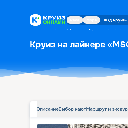
Описание
Выбор кают
Маршрут и экску
Река
Море
Ж/д круизы
Главная
•
Поиск круизов
•
Круиз на лайнере «M
Круиз на лайнере «MSC
Описание
Выбор кают
Маршрут и экску