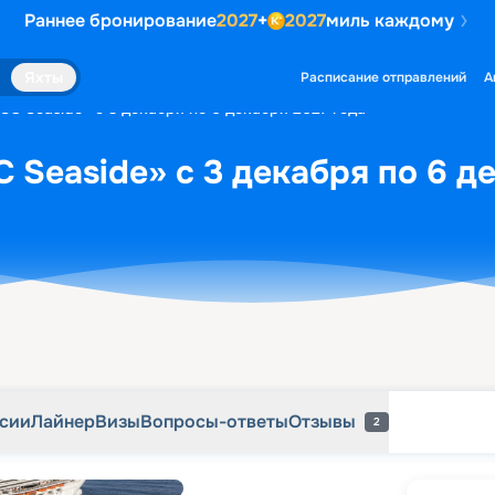
Раннее бронирование
2027
+
2027
миль каждому
рсии
Лайнер
Визы
Вопросы-ответы
Отзывы
2
Яхты
Расписание отправлений
А
SC Seaside» с 3 декабря по 6 декабря 2027 года
 Seaside» с 3 декабря по 6 д
рсии
Лайнер
Визы
Вопросы-ответы
Отзывы
2