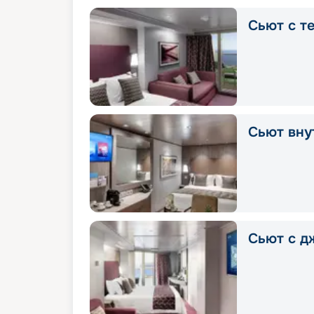
Сьют с т
Сьют вну
Сьют с д