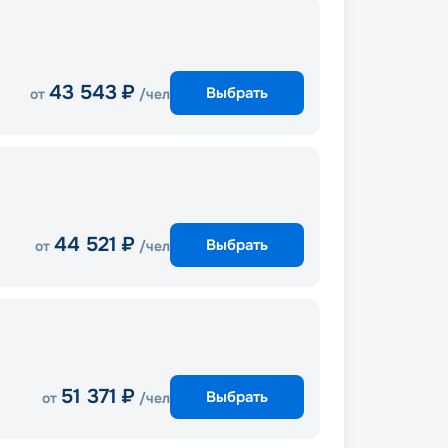
43 543
₽
Выбрать
от
/чел
44 521
₽
Выбрать
от
/чел
51 371
₽
Выбрать
от
/чел