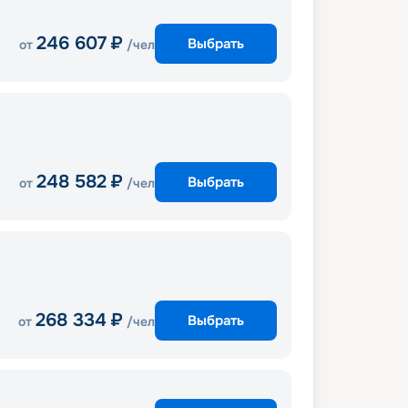
246 607
₽
Выбрать
от
/чел
248 582
₽
Выбрать
от
/чел
268 334
₽
Выбрать
от
/чел