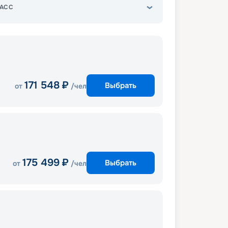
АСС
171 548
₽
Выбрать
от
/чел
175 499
₽
Выбрать
от
/чел