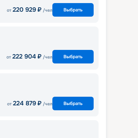
220 929
₽
Выбрать
от
/чел
222 904
₽
Выбрать
от
/чел
224 879
₽
Выбрать
от
/чел