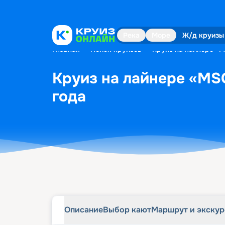
Описание
Выбор кают
Маршрут и экску
Река
Море
Ж/д круизы
Главная
•
Поиск круизов
•
Круиз на лайнере «M
Круиз на лайнере «MSC
года
Описание
Выбор кают
Маршрут и экску