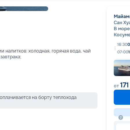
+
7
фотографий
Майам
Сан Ху
В море
Косум
16:30
0
и напитков: холодная, горячая вода, чай
07:00
 завтрака;
17
от
оплачивается на борту теплохода