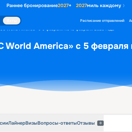
Раннее бронирование
2027
+
2027
миль каждому
рсии
Лайнер
Визы
Вопросы-ответы
Отзывы
0
Яхты
Расписание отправлений
А
SC World America» с 5 февраля по 19 февраля 2028 года
 World America» с 5 февраля 
рсии
Лайнер
Визы
Вопросы-ответы
Отзывы
0