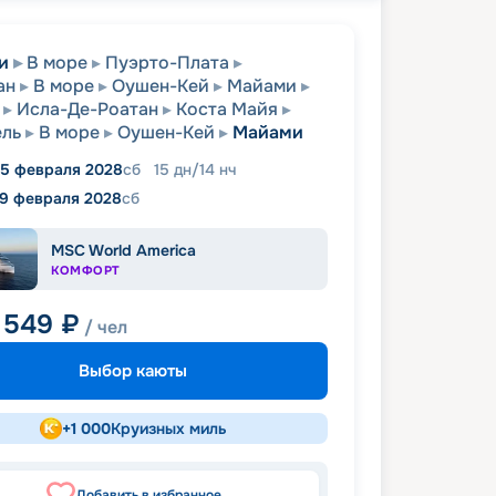
и
В море
Пуэрто-Плата
ан
В море
Оушен-Кей
Майами
Исла-Де-Роатан
Коста Майя
ель
В море
Оушен-Кей
Майами
5 февраля 2028
сб
15
дн
/
14
нч
19 февраля 2028
сб
MSC World America
КОМФОРТ
1 549
₽
/ чел
Выбор каюты
+
1 000
Круизных миль
Добавить в избранное