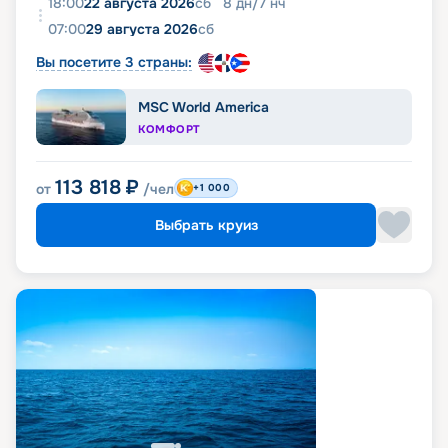
18:00
22 августа 2026
сб
8
дн
/
7
нч
07:00
29 августа 2026
сб
Вы посетите 3 страны:
MSC World America
КОМФОРТ
113 818
₽
от
/чел
+1 000
Выбрать круиз