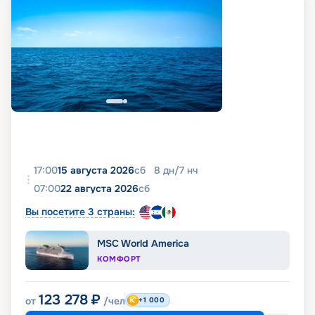
17:00
15 августа 2026
сб
8
дн
/
7
нч
07:00
22 августа 2026
сб
Вы посетите 3 страны:
MSC World America
КОМФОРТ
123 278
₽
от
/чел
+1 000