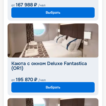
167 988
₽
от
/чел
Выбрать
Каюта с окном Deluxe Fantastica
(OR1)
195 870
₽
от
/чел
Выбрать