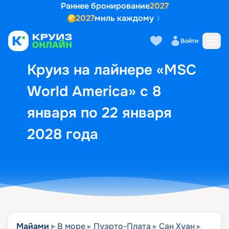
Раннее бронирование
2027
2027
миль каждому
Описание
Выбор кают
Маршрут и экск
Войти
Круиз на лайнере «MSC
World America» с 8
января по 22 января
2028 года
Майами
В море
Пуэрто-Плата
Сан Хуан