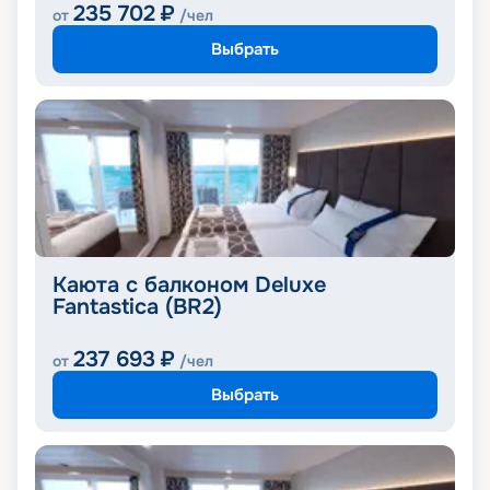
235 702
₽
от
/чел
Выбрать
Каюта с балконом Deluxe
Fantastica (BR2)
237 693
₽
от
/чел
Выбрать