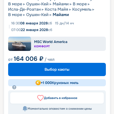
В море
Оушен-Кей
Майами
В море
Исла-Де-Роатан
Коста Майя
Косумель
В море
Оушен-Кей
Майами
16:30
08 января 2028
сб
15
дн
/
14
нч
07:00
22 января 2028
сб
MSC World America
КОМФОРТ
164 006
₽
от
/ чел
Выбор каюты
+
1 000
Круизных миль
Добавить в избранное
Моментально оповестим о снижении цены