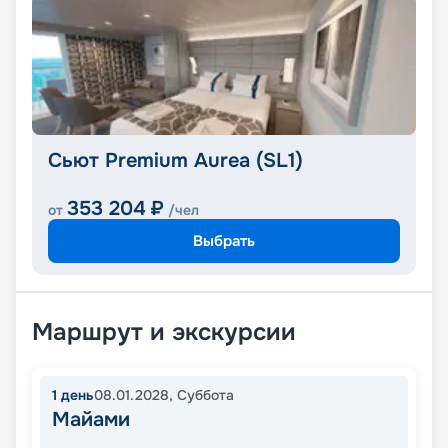
Сьют Premium Aurea (SL1)
353 204
₽
от
/чел
Выбрать
Маршрут и экскурсии
1
день
08.01.2028
,
Суббота
Майами