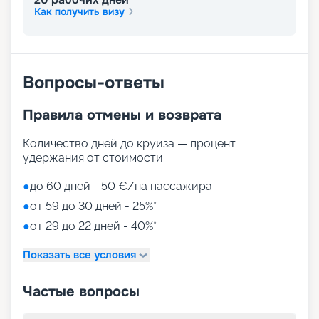
будущего
Как получить визу
На нашем сайте вы можете купить путевки на
круизы MSC World America, выбрав идеальный
вариант путешествия на 2026 - 2027 г. Мы
Вопросы-ответы
предлагаем ознакомиться с фото кают, точным
описанием лайнера и прочитать отзывы бывалых
путешественников. Если у вас останутся
Правила отмены и возврата
вопросы о круизе, просто свяжитесь с нами по
телефону или через соцсети. Опытные
Количество дней до круиза — процент
специалисты ответят на актуальные вопросы.
удержания от стоимости:
●
до 60 дней - 50 €/на пассажира
●
от 59 до 30 дней - 25%*
●
от 29 до 22 дней - 40%*
Показать все условия
Частые вопросы