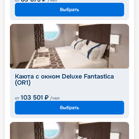
от
/чел
Выбрать
Каюта с окном Deluxe Fantastica
(OR1)
103 501
₽
от
/чел
Выбрать