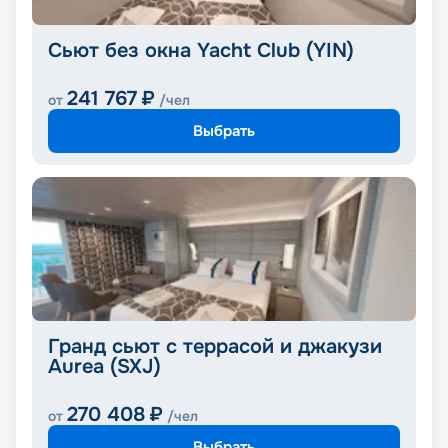
Сьют без окна Yacht Club (YIN)
241 767
₽
от
/чел
Выбрать
Гранд сьют с террасой и джакузи
Aurea (SXJ)
270 408
₽
от
/чел
Выбрать