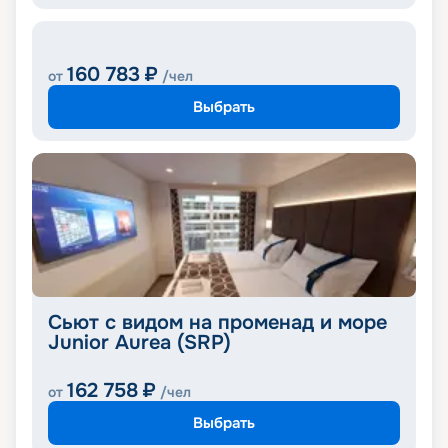
160 783
₽
от
/чел
Выбрать
Сьют с видом на променад и море
Junior Aurea (SRP)
162 758
₽
от
/чел
Выбрать