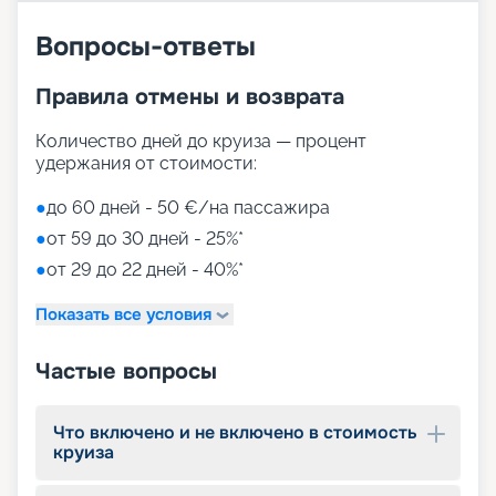
Вопросы-ответы
Путешествие на корабле
будущего
Правила отмены и возврата
На нашем сайте вы можете купить путевки на
Количество дней до круиза — процент
круизы MSC World America, выбрав идеальный
удержания от стоимости:
вариант путешествия на 2026 - 2027 г. Мы
предлагаем ознакомиться с фото кают, точным
●
до 60 дней - 50 €/на пассажира
описанием лайнера и прочитать отзывы бывалых
●
от 59 до 30 дней - 25%*
путешественников. Если у вас останутся
вопросы о круизе, просто свяжитесь с нами по
●
от 29 до 22 дней - 40%*
телефону или через соцсети. Опытные
специалисты ответят на актуальные вопросы.
Показать все условия
Частые вопросы
Что включено и не включено в стоимость
круиза