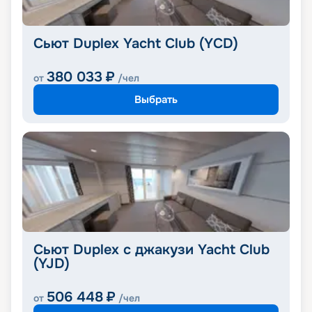
Сьют Duplex Yacht Club (YCD)
380 033
₽
от
/чел
Выбрать
Сьют Duplex с джакузи Yacht Club
(YJD)
506 448
₽
от
/чел