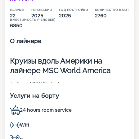
ПАЛУБЫ
РЕНОВАЦИЯ
ГОД ПОСТРОЙКИ
КОЛИЧЕСТВО КАЮТ
22
2025
2025
2760
ВМЕСТИМОСТЬ (ЧЕЛОВЕК)
6850
О
лайнере
Круизы вдоль Америки на
лайнере MSC World America
Лайнер MSC World America – это второе из
четырех будущих круизных теплоходов класса
Услуги на борту
MSC World Class. Его спуск на воду произошел в
2025 году. В 2 760 каютах разных категорий будут
размещаться 6 850 человек. Предполагаемые
24 hours room service
маршруты 22-палубного (из них 16 –
пассажирские) корабля – вдоль побережья
Wifi
Америки. Другие особенности:
• ширина – 47 м;