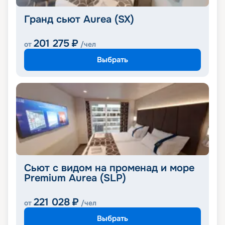
Гранд сьют Aurea (SX)
201 275
₽
от
/чел
Выбрать
Сьют с видом на променад и море
Premium Aurea (SLP)
221 028
₽
от
/чел
Выбрать