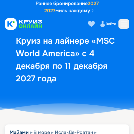
Раннее бронирование
2027
2027
миль каждому
Описание
Выбор кают
Маршрут и экск
Войти
Круиз на лайнере «MSC
World America» с 4
декабря по 11 декабря
2027 года
Майами
В море
Исла-Де-Роатан