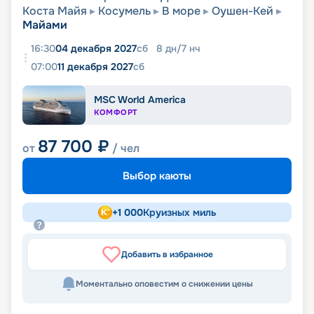
Коста Майя
Косумель
В море
Оушен-Кей
Майами
16:30
04 декабря 2027
сб
8
дн
/
7
нч
07:00
11 декабря 2027
сб
MSC World America
КОМФОРТ
87 700
₽
от
/ чел
Выбор каюты
+
1 000
Круизных миль
Добавить в избранное
Моментально оповестим о снижении цены