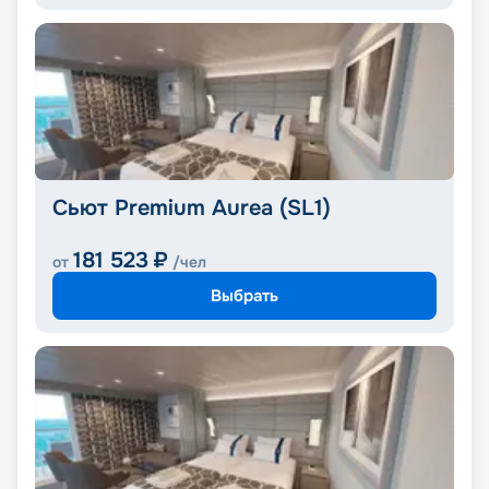
Сьют Premium Aurea (SL1)
181 523
₽
от
/чел
Выбрать