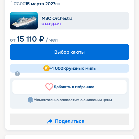
07:00
15 марта 2027
пн
MSC Orchestra
СТАНДАРТ
15 110
₽
от
/ чел
Выбор каюты
+
1 000
Круизных миль
Добавить в избранное
Моментально оповестим о снижении цены
Поделиться