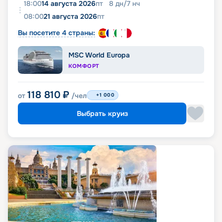
18:00
14 августа 2026
пт
8
дн
/
7
нч
08:00
21 августа 2026
пт
Вы посетите 4 страны:
MSC World Europa
КОМФОРТ
118 810
₽
от
/чел
+1 000
Выбрать круиз