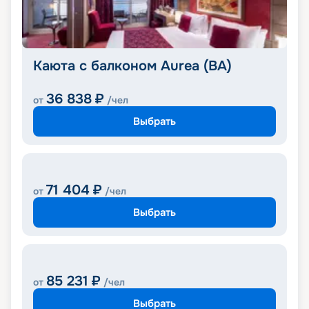
Каюта с балконом Aurea (BA)
36 838
₽
от
/чел
Выбрать
71 404
₽
от
/чел
Выбрать
85 231
₽
от
/чел
Выбрать