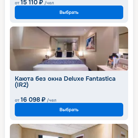
15 110
₽
от
/чел
Выбрать
Каюта без окна Deluxe Fantastica
(IR2)
16 098
₽
от
/чел
Выбрать