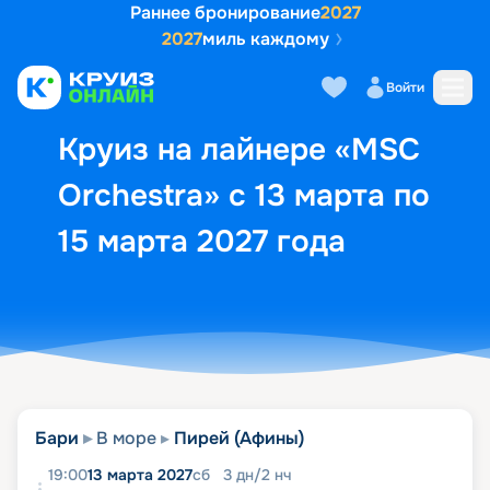
Раннее бронирование
2027
2027
миль каждому
Описание
Выбор кают
Маршрут и экск
Войти
Круиз на лайнере «MSC
Orchestra» с 13 марта по
15 марта 2027 года
Бари
В море
Пирей (Афины)
19:00
13 марта 2027
сб
3
дн
/
2
нч