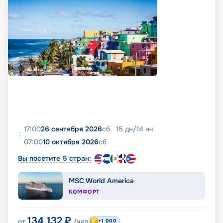
17:00
26 сентября 2026
сб
15
дн
/
14
нч
07:00
10 октября 2026
сб
Вы посетите 5 стран:
MSC World America
КОМФОРТ
134 132
₽
от
/чел
+1 000