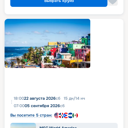
Выбрать круиз
18:00
22 августа 2026
сб
15
дн
/
14
нч
07:00
05 сентября 2026
сб
Вы посетите 5 стран:
MSC World America