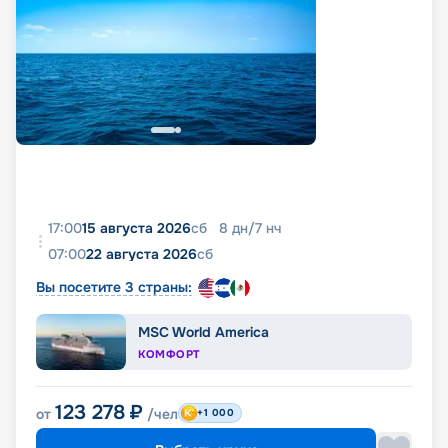
17:00
15 августа 2026
сб
8
дн
/
7
нч
07:00
22 августа 2026
сб
Вы посетите 3 страны:
MSC World America
КОМФОРТ
123 278
₽
от
/чел
+1 000