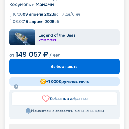
Косумель
Майами
16:30
09 апреля 2028
вс
7
дн
/
6
нч
06:00
15 апреля 2028
сб
Legend of the Seas
КОМФОРТ
149 057
₽
от
/ чел
Выбор каюты
+
1 000
Круизных миль
Добавить в избранное
Моментально оповестим о снижении цены