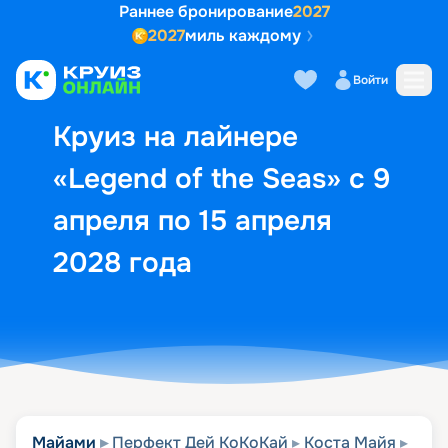
Раннее бронирование
2027
2027
миль каждому
Описание
Выбор кают
Маршрут и экск
Войти
Круиз на лайнере
«Legend of the Seas» с 9
апреля по 15 апреля
2028 года
Майами
Перфект Дей КоКоКай
Коста Майя