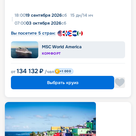
18:00
19 сентября 2026
сб
15
дн
/
14
нч
07:00
03 октября 2026
сб
Вы посетите 5 стран:
MSC World America
КОМФОРТ
134 132
₽
от
/чел
+1 000
Выбрать круиз