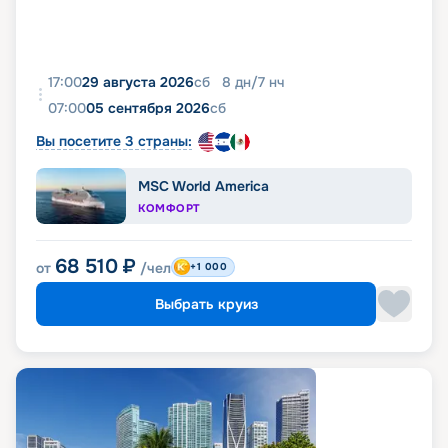
17:00
29 августа 2026
сб
8
дн
/
7
нч
07:00
05 сентября 2026
сб
Вы посетите 3 страны:
MSC World America
КОМФОРТ
68 510
₽
от
/чел
+1 000
Выбрать круиз