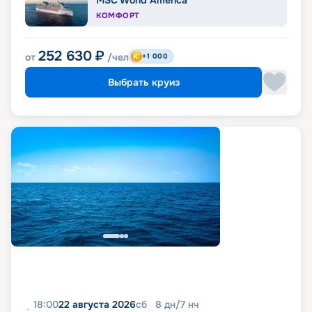
КОМФОРТ
252 630
₽
от
/чел
+1 000
Выбрать круиз
18:00
22 августа 2026
сб
8
дн
/
7
нч