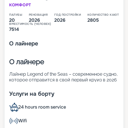
КОМФОРТ
ПАЛУБЫ
РЕНОВАЦИЯ
ГОД ПОСТРОЙКИ
КОЛИЧЕСТВО КАЮТ
20
2026
2026
2805
ВМЕСТИМОСТЬ (ЧЕЛОВЕК)
7514
О
лайнере
О лайнере
Лайнер Legend of the Seas – современное судно,
которое отправится в свой первый круиз в 2026
году. Оно относится к новому классу. Icon
превышает по размерам и показателям
Услуги на борту
комфорта корабли Oasis. 20 палуб лайнера
готовы предложить огромное количество
24 hours room service
ресторанов и баров, развлечений для взрослых
и детей, а также комфортабельные каюты разных
классов.
Wifi
В 2026 году лайнер отправится в свои первые