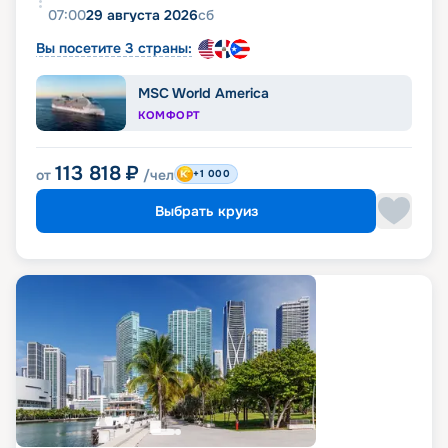
07:00
29 августа 2026
сб
Вы посетите 3 страны:
MSC World America
КОМФОРТ
113 818
₽
от
/чел
+1 000
Выбрать круиз