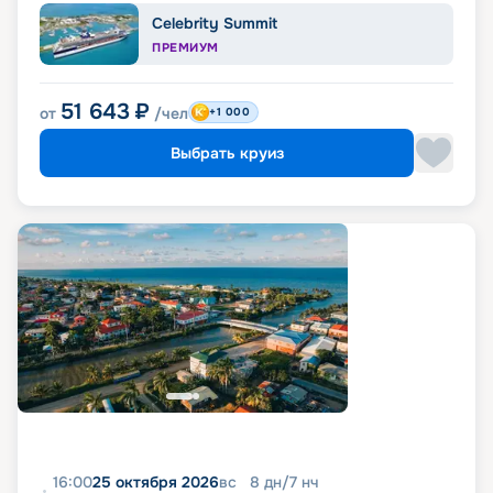
Celebrity Summit
ПРЕМИУМ
51 643
₽
от
/чел
+1 000
Выбрать круиз
16:00
25 октября 2026
вс
8
дн
/
7
нч