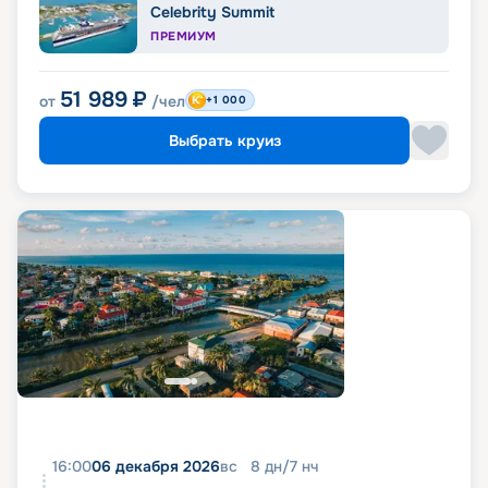
Celebrity Summit
ПРЕМИУМ
51 989
₽
от
/чел
+1 000
Выбрать круиз
16:00
06 декабря 2026
вс
8
дн
/
7
нч