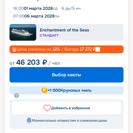
16:00
01 марта 2028
ср
6
дн
/
5
нч
07:00
06 марта 2028
пн
Enchantment of the Seas
СТАНДАРТ
Цена снижена на
12
%
/ Выгода
17 272
₽
46 203
₽
от
/ чел
Выбор каюты
+
1 000
Круизных миль
Добавить в избранное
Моментально оповестим о снижении цены