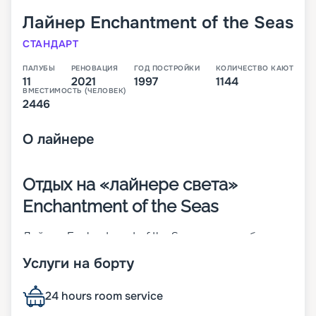
Лайнер
Enchantment of the Seas
СТАНДАРТ
ПАЛУБЫ
РЕНОВАЦИЯ
ГОД ПОСТРОЙКИ
КОЛИЧЕСТВО КАЮТ
11
2021
1997
1144
ВМЕСТИМОСТЬ (ЧЕЛОВЕК)
2446
О
лайнере
Отдых на «лайнере света»
Enchantment of the Seas
Лайнер Enchantment of the Seas – 11-палубное
судно средних размеров, которое относится к
Услуги на борту
классу Vision. Корабль был построен еще в 1997
году и в 2017-м перенес реновацию. Интересный
факт, что более половины поверхностей на
24 hours room service
судне – прозрачные. К ним относят