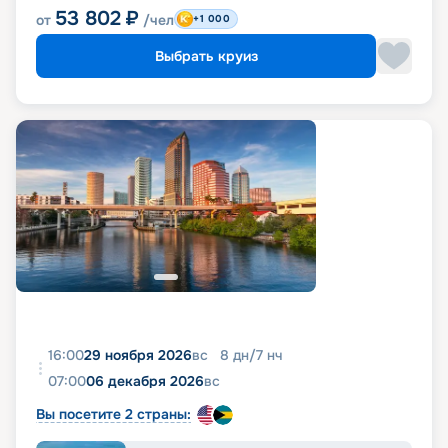
53 802
₽
от
/чел
+1 000
Выбрать круиз
16:00
29 ноября 2026
вс
8
дн
/
7
нч
07:00
06 декабря 2026
вс
Вы посетите 2 страны: