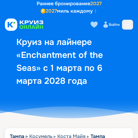
Раннее бронирование
2027
2027
миль каждому
Описание
Выбор кают
Маршрут и экск
Войти
Круиз на лайнере
«Enchantment of the
Seas» с 1 марта по 6
марта 2028 года
Тампа
Косумель
Коста Майя
Тампа