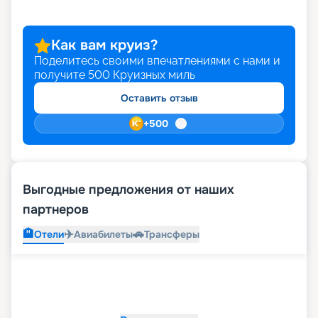
что благодаря возможностям раннего
бронирования вы можете сделать свой отпуск
еще более ярким и выгодным. Выбирайте и
Как вам круиз?
оформляйте путевку своей мечты онлайн на
Поделитесь своими впечатлениями с нами и
нашем сайте.
получите
500
Круизных миль
Оставить отзыв
+
500
Выгодные предложения от наших
партнеров
🏨
✈️
🚗
Отели
Авиабилеты
Трансферы