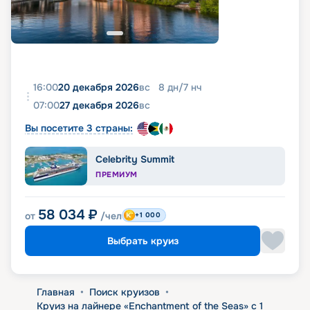
16:00
20 декабря 2026
вс
8
дн
/
7
нч
07:00
27 декабря 2026
вс
Вы посетите 3 страны:
Celebrity Summit
ПРЕМИУМ
58 034
₽
от
/чел
+1 000
Выбрать круиз
Главная
•
Поиск круизов
•
Круиз на лайнере «Enchantment of the Seas» с 1