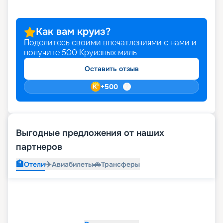
что благодаря возможностям раннего
бронирования вы можете сделать свой отпуск
еще более ярким и выгодным. Выбирайте и
Как вам круиз?
оформляйте путевку своей мечты онлайн на
Поделитесь своими впечатлениями с нами и
нашем сайте.
получите
500
Круизных миль
Оставить отзыв
+
500
Выгодные предложения от наших
партнеров
🏨
✈️
🚗
Отели
Авиабилеты
Трансферы