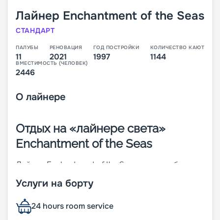
Лайнер
Enchantment of the Seas
СТАНДАРТ
ПАЛУБЫ
РЕНОВАЦИЯ
ГОД ПОСТРОЙКИ
КОЛИЧЕСТВО КАЮТ
11
2021
1997
1144
ВМЕСТИМОСТЬ (ЧЕЛОВЕК)
2446
О
лайнере
Отдых на «лайнере света»
Enchantment of the Seas
Лайнер Enchantment of the Seas – 11-палубное
судно средних размеров, которое относится к
Услуги на борту
классу Vision. Корабль был построен еще в 1997
году и в 2017-м перенес реновацию. Интересный
факт, что более половины поверхностей на
24 hours room service
судне – прозрачные. К ним относят