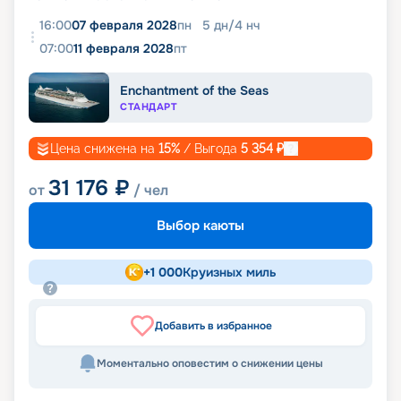
16:00
07 февраля 2028
пн
5
дн
/
4
нч
07:00
11 февраля 2028
пт
Enchantment of the Seas
СТАНДАРТ
Цена снижена на
15
%
/ Выгода
5 354
₽
31 176
₽
от
/ чел
Выбор каюты
+
1 000
Круизных миль
Добавить в избранное
Моментально оповестим о снижении цены