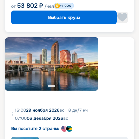
53 802
₽
от
/чел
+1 000
Выбрать круиз
16:00
29 ноября 2026
вс
8
дн
/
7
нч
07:00
06 декабря 2026
вс
Вы посетите 2 страны: