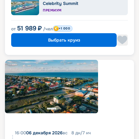
Celebrity Summit
ПРЕМИУМ
51 989
₽
от
/чел
+1 000
Выбрать круиз
16:00
06 декабря 2026
вс
8
дн
/
7
нч