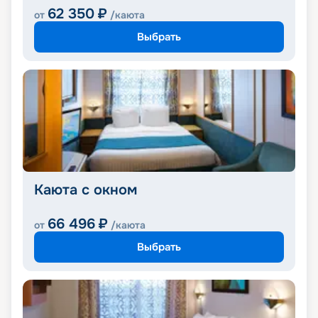
62 350
₽
от
/каюта
Выбрать
Каюта с окном
66 496
₽
от
/каюта
Выбрать