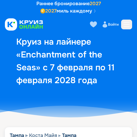
Раннее бронирование
2027
2027
миль каждому
Описание
Выбор кают
Маршрут и экск
Войти
Круиз на лайнере
«Enchantment of the
Seas» с 7 февраля по 11
февраля 2028 года
Тампа
Коста Майя
Тампа