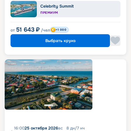
Celebrity Summit
ПРЕМИУМ
51 643
₽
от
/чел
+1 000
Выбрать круиз
16:00
25 октября 2026
вс
8
дн
/
7
нч