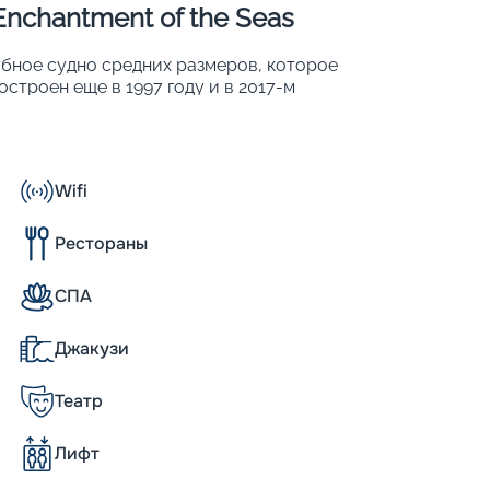
nchantment of the Seas
лубное судно средних размеров, которое
остроен еще в 1997 году и в 2017-м
то более половины поверхностей на судне
оры в человеческий рост, «световые
 За такой подход к оформлению подобные
е его особенности:
Wifi
Рестораны
вездочного отеля могут проживать около 2
СПА
Джакузи
Театр
ту лайнера для гостей откроется
м залит ярким солнечным светом, который
купол и панорамные окна. Свет красиво
Лифт
роходит сквозь прозрачные лестницы, а
оментально создает ощущение роскоши и