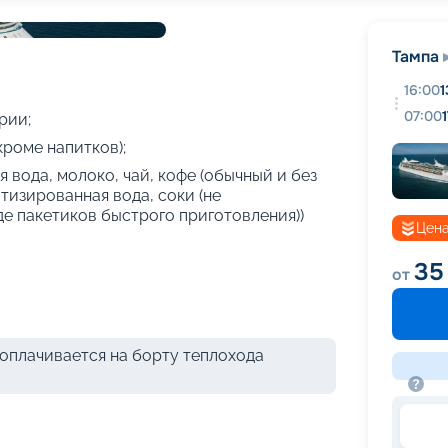
+
23
фотографий
Тампа
16:00
1
07:00
рии;
кроме напитков);
 вода, молоко, чай, кофе (обычный и без
атизированная вода, соки (не
де пакетиков быстрого приготовления))
Цена
35
от
оплачивается на борту теплохода