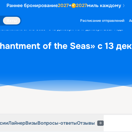
Раннее бронирование
2027
+
2027
миль каждому
рсии
Лайнер
Визы
Вопросы-ответы
Отзывы
0
Яхты
Расписание отправлений
А
chantment of the Seas» с 13 декабря по 17 декабря 2027 года
antment of the Seas» с 13 де
рсии
Лайнер
Визы
Вопросы-ответы
Отзывы
0