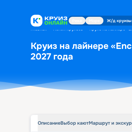
Описание
Выбор кают
Маршрут и экску
Река
Море
Ж/д круизы
Главная
•
Поиск круизов
•
Круиз на лайнере «En
Круиз на лайнере «Ench
2027 года
Описание
Выбор кают
Маршрут и экску