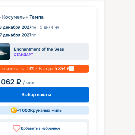
Косумель
Тампа
3 декабря 2027
пн
5
дн
/
4
нч
17 декабря 2027
пт
Enchantment of the Seas
СТАНДАРТ
 снижена на
13
%
/ Выгода
5 354
₽
 062
₽
/ чел
Выбор каюты
+
1 000
Круизных миль
Добавить в избранное