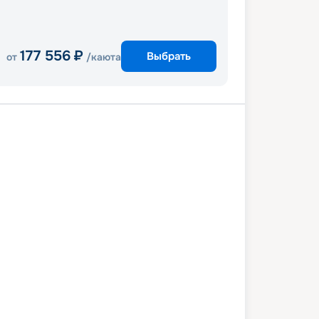
177 556
₽
Выбрать
от
/каюта
Косумель
Тампа
3 декабря 2027
пн
5
дн
/
4
нч
17 декабря 2027
пт
Enchantment of the Seas
СТАНДАРТ
 снижена на
13
%
/ Выгода
5 354
₽
 062
₽
/ чел