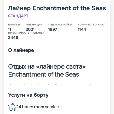
Лайнер
Enchantment of the Seas
СТАНДАРТ
ПАЛУБЫ
РЕНОВАЦИЯ
ГОД ПОСТРОЙКИ
КОЛИЧЕСТВО КАЮТ
11
2021
1997
1144
ВМЕСТИМОСТЬ (ЧЕЛОВЕК)
2446
О
лайнере
Отдых на «лайнере света»
Enchantment of the Seas
Лайнер Enchantment of the Seas – 11-палубное
судно средних размеров, которое относится к
Услуги на борту
классу Vision. Корабль был построен еще в 1997
году и в 2017-м перенес реновацию. Интересный
факт, что более половины поверхностей на
24 hours room service
судне – прозрачные. К ним относят