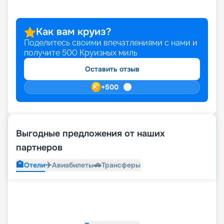
что благодаря возможностям раннего
бронирования вы можете сделать свой отпуск
еще более ярким и выгодным. Выбирайте и
Как вам круиз?
оформляйте путевку своей мечты онлайн на
Поделитесь своими впечатлениями с нами и
нашем сайте.
получите
500
Круизных миль
Оставить отзыв
+
500
Выгодные предложения от наших
партнеров
🏨
✈️
🚗
Отели
Авиабилеты
Трансферы