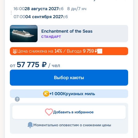
16:00
28 августа 2027
сб
8
дн
/
7
нч
07:00
04 сентября 2027
сб
Enchantment of the Seas
СТАНДАРТ
Цена снижена на
14
%
/ Выгода
9 759
₽
57 775
₽
от
/ чел
Выбор каюты
+
1 000
Круизных миль
Добавить в избранное
Моментально оповестим о снижении цены