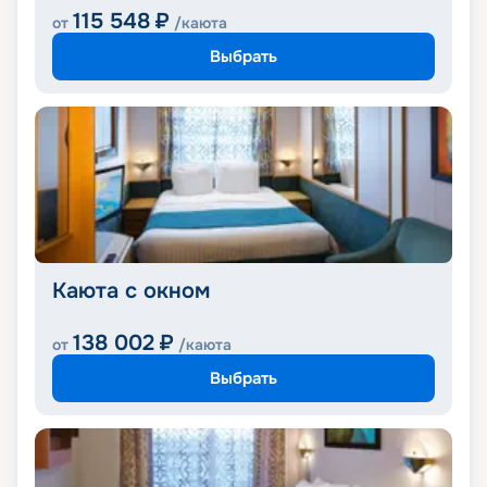
115 548
₽
от
/каюта
Выбрать
Каюта с окном
138 002
₽
от
/каюта
Выбрать