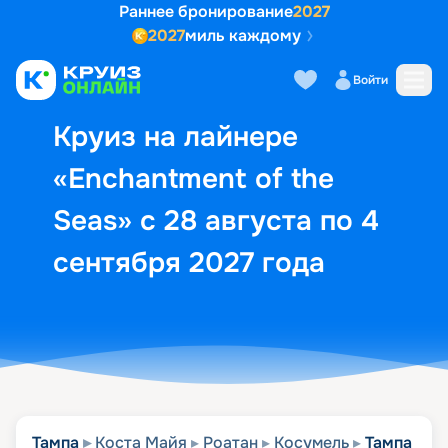
Раннее бронирование
2027
2027
миль каждому
Описание
Выбор кают
Маршрут и экск
Войти
Круиз на лайнере
«Enchantment of the
Seas» с 28 августа по 4
сентября 2027 года
Тампа
Коста Майя
Роатан
Косумель
Тампа