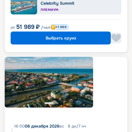
Celebrity Summit
ПРЕМИУМ
51 989
₽
от
/чел
+1 000
Выбрать круиз
16:00
06 декабря 2026
вс
8
дн
/
7
нч