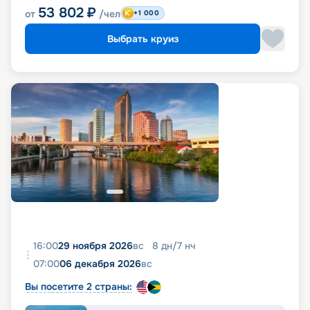
53 802
₽
от
/чел
+1 000
Выбрать круиз
16:00
29 ноября 2026
вс
8
дн
/
7
нч
07:00
06 декабря 2026
вс
Вы посетите 2 страны: