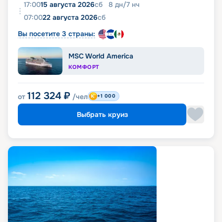
17:00
15 августа 2026
сб
8
дн
/
7
нч
07:00
22 августа 2026
сб
Вы посетите 3 страны:
MSC World America
КОМФОРТ
112 324
₽
от
/чел
+1 000
Выбрать круиз