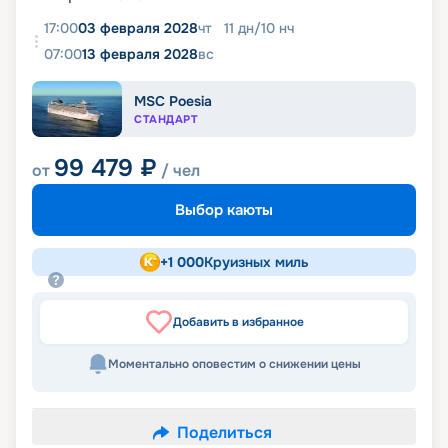
17:00
03 февраля 2028
чт
11
дн
/
10
нч
07:00
13 февраля 2028
вс
MSC Poesia
СТАНДАРТ
99 479
₽
от
/ чел
Выбор каюты
+
1 000
Круизных миль
Добавить в избранное
Моментально оповестим о снижении цены
Поделиться