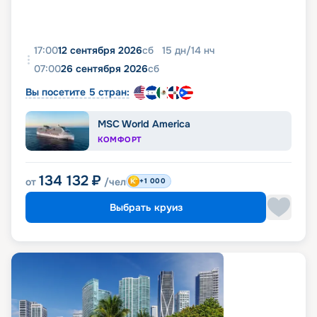
17:00
12 сентября 2026
сб
15
дн
/
14
нч
07:00
26 сентября 2026
сб
Вы посетите 5 стран:
MSC World America
КОМФОРТ
134 132
₽
от
/чел
+1 000
Выбрать круиз