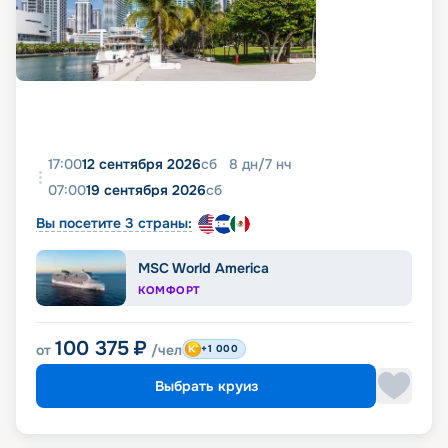
17:00
12 сентября 2026
сб
8
дн
/
7
нч
07:00
19 сентября 2026
сб
Вы посетите 3 страны:
MSC World America
КОМФОРТ
100 375
₽
от
/чел
+1 000
Выбрать круиз