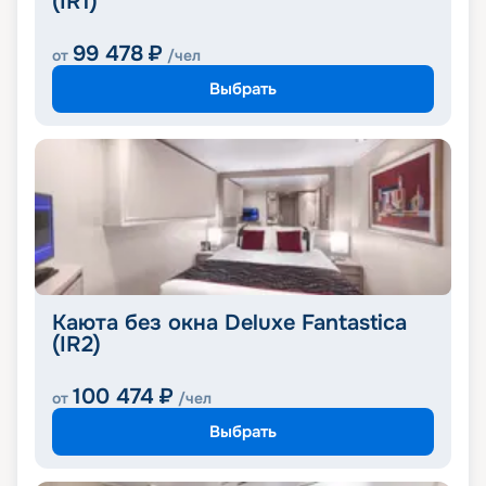
(IR1)
99 478
₽
от
/чел
Выбрать
Каюта без окна Deluxe Fantastica
(IR2)
100 474
₽
от
/чел
Выбрать