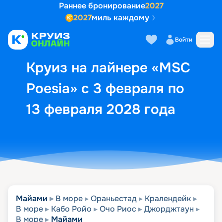
Раннее бронирование
2027
2027
миль каждому
Описание
Выбор кают
Маршрут и экск
Войти
Круиз на лайнере «MSC
Poesia» с 3 февраля по
13 февраля 2028 года
Майами
В море
Ораньестад
Кралендейк
В море
Кабо Ройо
Очо Риос
Джорджтаун
В море
Майами