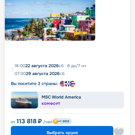
18:00
22 августа 2026
сб
8
дн
/
7
нч
07:00
29 августа 2026
сб
Вы посетите 3 страны:
MSC World America
КОМФОРТ
113 818
₽
от
/чел
+1 000
Выбрать круиз