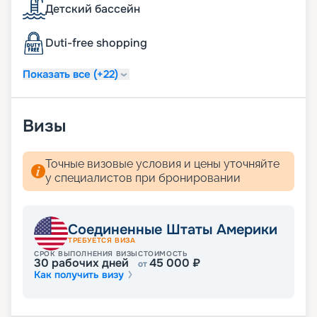
расписание круизов, цены, схемы палуб,
Детский бассейн
описание кают и прочее. Перед вами – весь мир!
Duti-free shopping
Показать все (+22)
Визы
Точные визовые условия и цены уточняйте
у специалистов при бронировании
Соединенные Штаты Америки
ТРЕБУЕТСЯ ВИЗА
СРОК ВЫПОЛНЕНИЯ ВИЗЫ
СТОИМОСТЬ
30
рабочих дней
45 000
₽
от
Как получить визу