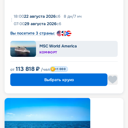
18:00
22 августа 2026
сб
8
дн
/
7
нч
07:00
29 августа 2026
сб
Вы посетите 3 страны:
MSC World America
КОМФОРТ
113 818
₽
от
/чел
+1 000
Выбрать круиз