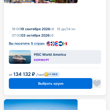
18:00
19 сентября 2026
сб
15
дн
/
14
нч
07:00
03 октября 2026
сб
Вы посетите 5 стран:
MSC World America
КОМФОРТ
134 132
₽
от
/чел
+1 000
Выбрать круиз