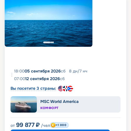
18:00
05 сентября 2026
сб
8
дн
/
7
нч
07:00
12 сентября 2026
сб
Вы посетите 3 страны:
MSC World America
КОМФОРТ
99 877
₽
от
/чел
+1 000