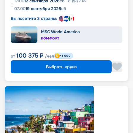
17:00
12 сентября 2026
сб
8
дн
/
7
нч
07:00
19 сентября 2026
сб
Вы посетите 3 страны:
MSC World America
КОМФОРТ
100 375
₽
от
/чел
+1 000
Выбрать круиз