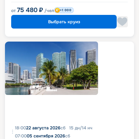
75 480
₽
от
/чел
+1 000
Выбрать круиз
18:00
22 августа 2026
сб
15
дн
/
14
нч
07:00
05 сентября 2026
сб