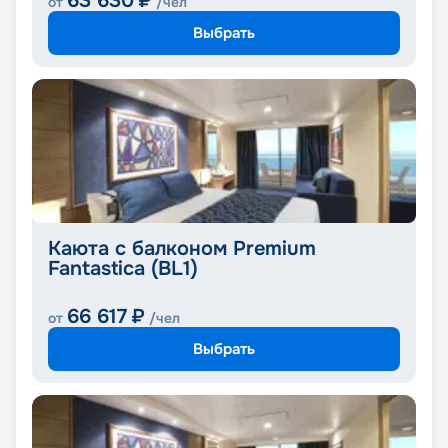
63 630
₽
от
/чел
Выбрать
Каюта с балконом Premium
Fantastica (BL1)
66 617
₽
от
/чел
Выбрать