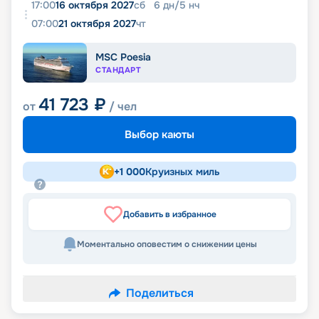
17:00
16 октября 2027
сб
6
дн
/
5
нч
07:00
21 октября 2027
чт
MSC Poesia
СТАНДАРТ
41 723
₽
от
/ чел
Выбор каюты
+
1 000
Круизных миль
Добавить в избранное
Моментально оповестим о снижении цены
Поделиться