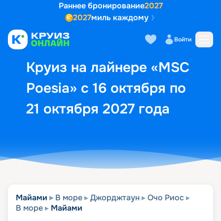
Раннее бронирование
2027
2027
миль каждому
Описание
Выбор кают
Маршрут и экск
Войти
Круиз на лайнере «MSC
Poesia» с 16 октября по
21 октября 2027 года
Майами
В море
Джорджтаун
Очо Риос
В море
Майами