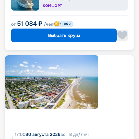
КОМФОРТ
51 084
₽
от
/чел
+1 000
Выбрать круиз
17:00
30 августа 2026
вс
8
дн
/
7
нч