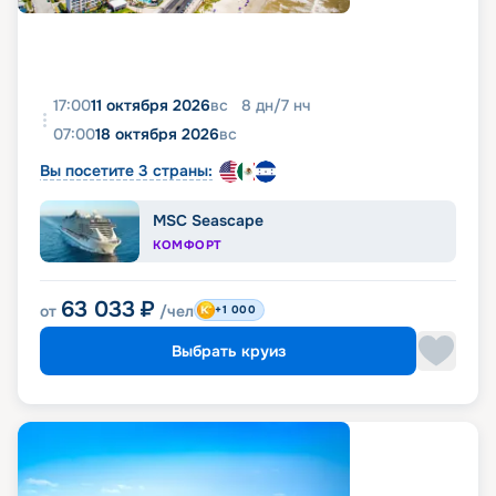
17:00
11 октября 2026
вс
8
дн
/
7
нч
07:00
18 октября 2026
вс
Вы посетите 3 страны:
MSC Seascape
КОМФОРТ
63 033
₽
от
/чел
+1 000
Выбрать круиз