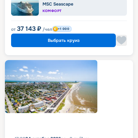
MSC Seascape
КОМФОРТ
37 143
₽
от
/чел
+1 000
Выбрать круиз