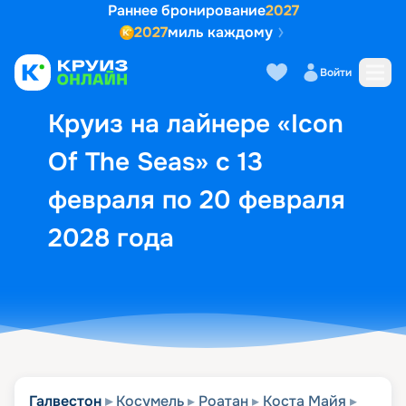
Раннее бронирование
2027
2027
миль каждому
Описание
Выбор кают
Маршрут и экск
Войти
Круиз на лайнере «Icon
Of The Seas» с 13
февраля по 20 февраля
2028 года
Галвестон
Косумель
Роатан
Коста Майя