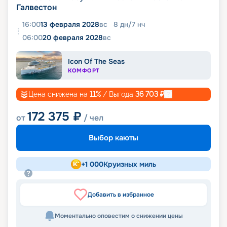
Галвестон
16:00
13 февраля 2028
вс
8
дн
/
7
нч
06:00
20 февраля 2028
вс
Icon Of The Seas
КОМФОРТ
Цена снижена на
11
%
/ Выгода
36 703
₽
172 375
₽
от
/ чел
Выбор каюты
+
1 000
Круизных миль
Добавить в избранное
Моментально оповестим о снижении цены