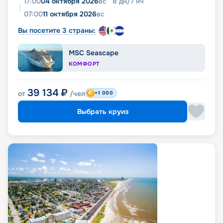
17:00
04 октября 2026
вс
8
дн
/
7
нч
07:00
11 октября 2026
вс
Вы посетите 3 страны:
MSC Seascape
КОМФОРТ
39 134
₽
от
/чел
+1 000
Выбрать круиз