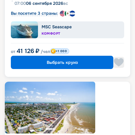
07:00
06 сентября 2026
вс
Вы посетите 3 страны:
MSC Seascape
КОМФОРТ
41 126
₽
от
/чел
+1 000
Выбрать круиз