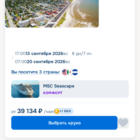
17:00
13 сентября 2026
вс
8
дн
/
7
нч
07:00
20 сентября 2026
вс
Вы посетите 3 страны:
MSC Seascape
КОМФОРТ
39 134
₽
от
/чел
+1 000
Выбрать круиз