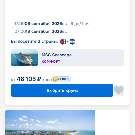
17:00
06 сентября 2026
вс
8
дн
/
7
нч
07:00
13 сентября 2026
вс
Вы посетите 3 страны:
MSC Seascape
КОМФОРТ
46 105
₽
от
/чел
+1 000
Выбрать круиз