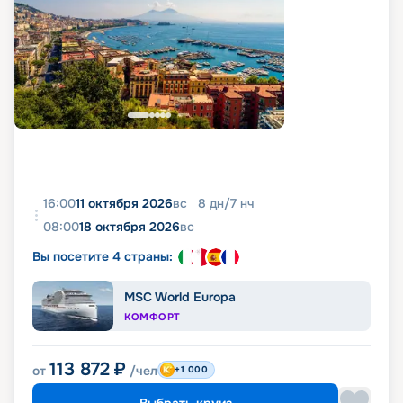
16:00
11 октября 2026
вс
8
дн
/
7
нч
08:00
18 октября 2026
вс
Вы посетите 4 страны:
MSC World Europa
КОМФОРТ
113 872
₽
от
/чел
+1 000