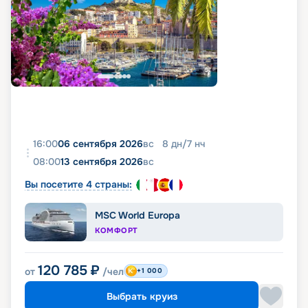
16:00
06 сентября 2026
вс
8
дн
/
7
нч
08:00
13 сентября 2026
вс
Вы посетите 4 страны:
MSC World Europa
КОМФОРТ
120 785
₽
от
/чел
+1 000
Выбрать круиз