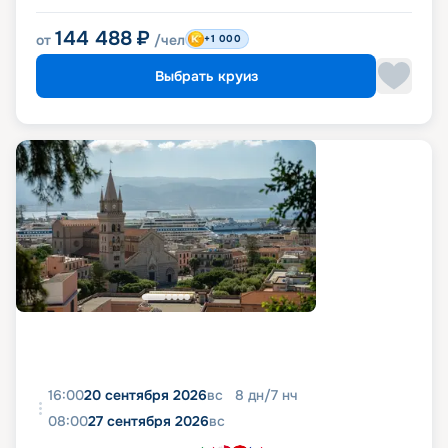
144 488
₽
от
/чел
+1 000
Выбрать круиз
16:00
20 сентября 2026
вс
8
дн
/
7
нч
08:00
27 сентября 2026
вс