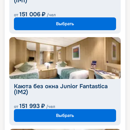
(IM1)
151 006
₽
от
/чел
Выбрать
Каюта без окна Junior Fantastica
(IM2)
151 993
₽
от
/чел
Выбрать