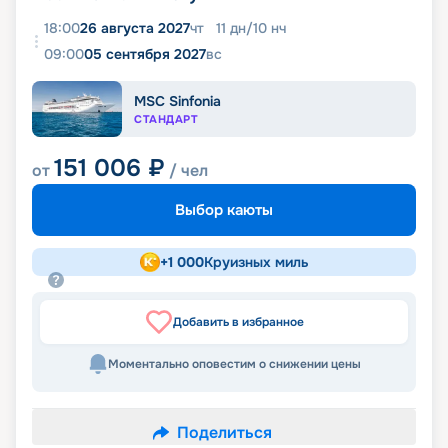
18:00
26 августа 2027
чт
11
дн
/
10
нч
09:00
05 сентября 2027
вс
MSC Sinfonia
СТАНДАРТ
151 006
₽
от
/ чел
Выбор каюты
+
1 000
Круизных миль
Добавить в избранное
Моментально оповестим о снижении цены
Поделиться