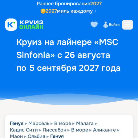
Раннее бронирование
2027
2027
миль каждому
Описание
Выбор кают
Маршрут и экск
Войти
Круиз на лайнере «MSC
Sinfonia» с 26 августа
по 5 сентября 2027 года
Генуя
Марсель
В море
Малага
Кадис Сити
Лиссабон
В море
Аликанте
Маон
Ольбия
Генуя