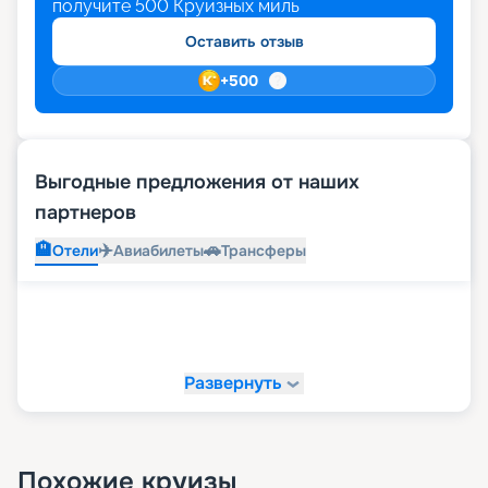
получите
500
Круизных миль
Оставить отзыв
+
500
Выгодные предложения от наших
партнеров
🏨
✈️
🚗
Отели
Авиабилеты
Трансферы
Развернуть
Похожие круизы