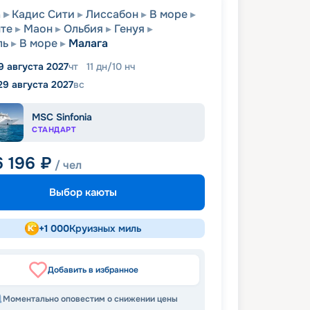
а
Кадис Сити
Лиссабон
В море
те
Маон
Ольбия
Генуя
ль
В море
Малага
9 августа 2027
чт
11
дн
/
10
нч
29 августа 2027
вс
MSC Sinfonia
СТАНДАРТ
6 196
₽
/ чел
Выбор каюты
+
1 000
Круизных миль
Добавить в избранное
Моментально оповестим о снижении цены