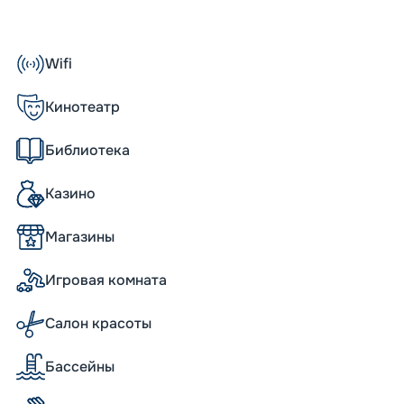
. К ним относят ростовые иллюминаторы,
тражи. На лайнере 976 комфортабельных
 могут с удобством разместиться 2 679
Wifi
Кинотеатр
Библиотека
 киноманов, шопоголиков и др.
Казино
nfonia
Магазины
тание по системе «все включено».
t и Il Covo Restaurant с заказным меню или
Игровая комната
едским столом. Туристов встретит
айший выбор блюд, а по
Салон красоты
глютеновое, кошерное, вегетарианское
 кофе или изысканным десертом можно в
о ирландского Shelagh’s House до
Бассейны
го Gelateria Italiana.