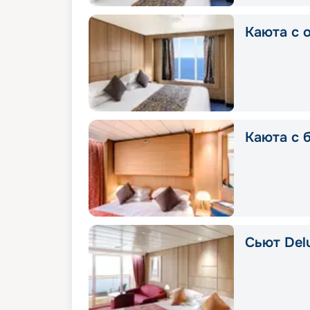
Каюта с о
Каюта с б
Сьют Delu