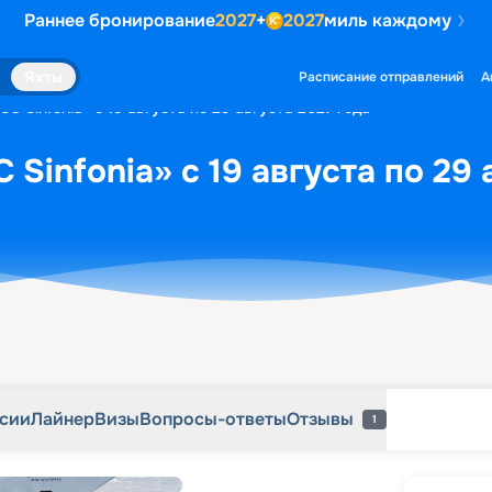
Раннее бронирование
2027
+
2027
миль каждому
рсии
Лайнер
Визы
Вопросы-ответы
Отзывы
1
Яхты
Расписание отправлений
А
C Sinfonia» с 19 августа по 29 августа 2027 года
Sinfonia» с 19 августа по 29 
рсии
Лайнер
Визы
Вопросы-ответы
Отзывы
1