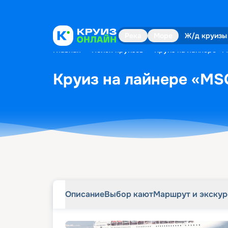
Описание
Выбор кают
Маршрут и экску
Река
Море
Ж/д круизы
Главная
•
Поиск круизов
•
Круиз на лайнере «MS
Круиз на лайнере «MSC 
Описание
Выбор кают
Маршрут и экску