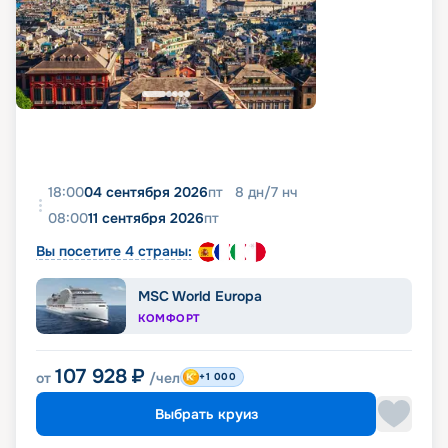
18:00
04 сентября 2026
пт
8
дн
/
7
нч
08:00
11 сентября 2026
пт
Вы посетите 4 страны:
MSC World Europa
КОМФОРТ
107 928
₽
от
/чел
+1 000
Выбрать круиз