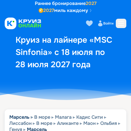
Раннее бронирование
2027
2027
миль каждому
Описание
Выбор кают
Маршрут и экск
Войти
Круиз на лайнере «MSC
Sinfonia» с 18 июля по
28 июля 2027 года
Марсель
В море
Малага
Кадис Сити
Лиссабон
В море
Аликанте
Маон
Ольбия
Генуя
Марсель