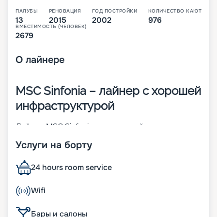
ПАЛУБЫ
РЕНОВАЦИЯ
ГОД ПОСТРОЙКИ
КОЛИЧЕСТВО КАЮТ
13
2015
2002
976
ВМЕСТИМОСТЬ (ЧЕЛОВЕК)
2679
О
лайнере
MSC Sinfonia – лайнер с хорошей
инфраструктурой
Лайнер MSC Sinfonia – это второй из круизных
кораблей класса MSC Cruises Lirica. Он был
Услуги на борту
построен во Франции в 2001 году. В 2015-м
проведена его реновация. Чтобы создать
ощущение визуальной легкости и обеспечить
24 hours room service
хороший обзор, более 50 % поверхностей на
судне светопрозрачные. К ним относят ростовые
Wifi
иллюминаторы, световые окна, стеклянные
навесы и витражи. На лайнере 976
Бары и салоны
комфортабельных кают (из них 132 сьюта с