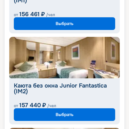
(IM1)
156 461
₽
от
/чел
Выбрать
Каюта без окна Junior Fantastica
(IM2)
157 440
₽
от
/чел
Выбрать