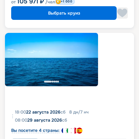
105 971
₽
от
/чел
+1 000
Выбрать круиз
18:00
22 августа 2026
сб
8
дн
/
7
нч
08:00
29 августа 2026
сб
Вы посетите 4 страны: