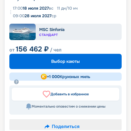
17:00
18 июля 2027
вс
11
дн
/
10
нч
09:00
28 июля 2027
ср
MSC Sinfonia
СТАНДАРТ
156 462
₽
от
/ чел
Выбор каюты
+
1 000
Круизных миль
Добавить в избранное
Моментально оповестим о снижении цены
Поделиться