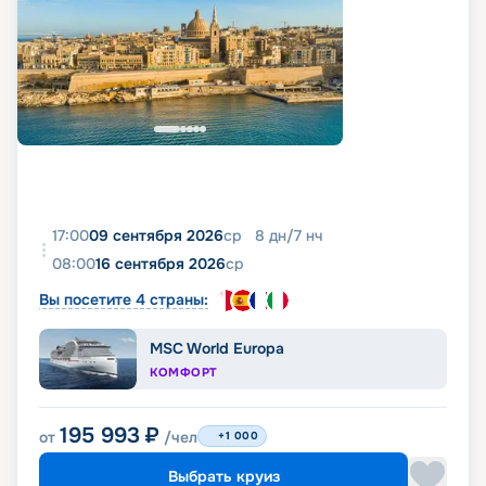
17:00
09 сентября 2026
ср
8
дн
/
7
нч
08:00
16 сентября 2026
ср
Вы посетите 4 страны:
MSC World Europa
КОМФОРТ
195 993
₽
от
/чел
+1 000
Выбрать круиз