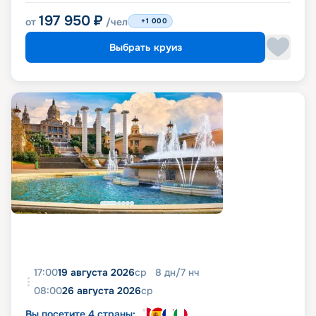
197 950
₽
от
/чел
+1 000
Выбрать круиз
17:00
19 августа 2026
ср
8
дн
/
7
нч
08:00
26 августа 2026
ср
Вы посетите 4 страны: