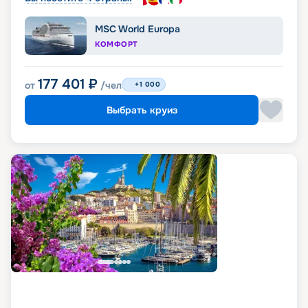
MSC World Europa
КОМФОРТ
177 401
₽
от
/чел
+1 000
Выбрать круиз