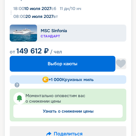
18:00
10 июля 2027
сб
11
дн
/
10
нч
08:00
20 июля 2027
вт
MSC Sinfonia
СТАНДАРТ
149 612
₽
от
/ чел
Выбор каюты
+
1 000
Круизных миль
Моментально оповестим вас
о снижении цены
Узнать о снижении цены
Поделиться