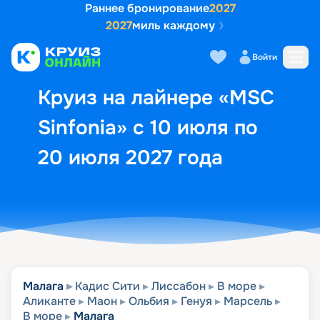
Раннее бронирование
2027
2027
миль каждому
Описание
Выбор кают
Маршрут и экск
Войти
Круиз на лайнере «MSC
Sinfonia» с 10 июля по
20 июля 2027 года
Малага
Кадис Сити
Лиссабон
В море
Аликанте
Маон
Ольбия
Генуя
Марсель
В море
Малага