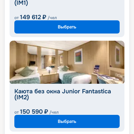
(IM1)
149 612
₽
от
/чел
Выбрать
Каюта без окна Junior Fantastica
(IM2)
150 590
₽
от
/чел
Выбрать