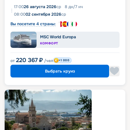
17:00
26 августа 2026
ср
8
дн
/
7
нч
08:00
02 сентября 2026
ср
Вы посетите 4 страны:
MSC World Europa
КОМФОРТ
220 367
₽
от
/чел
+1 000
Выбрать круиз