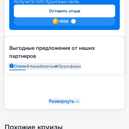
получите
500
Круизных миль
Оставить отзыв
+
500
Выгодные предложения от наших
партнеров
🏨
✈️
🚗
Отели
Авиабилеты
Трансферы
Развернуть
Похожие круизы