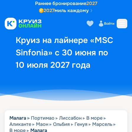
Раннее бронирование
2027
2027
миль каждому
Описание
Выбор кают
Маршрут и экск
Войти
Круиз на лайнере «MSC
Sinfonia» с 30 июня по
10 июля 2027 года
Малага
Портимао
Лиссабон
В море
Аликанте
Маон
Ольбия
Генуя
Марсель
В море
Малага