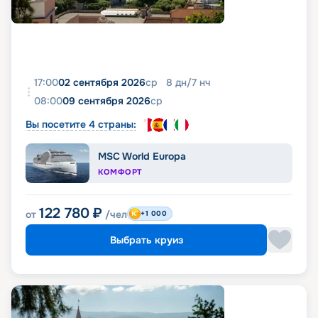
17:00
02 сентября 2026
ср
8
дн
/
7
нч
08:00
09 сентября 2026
ср
Вы посетите 4 страны:
MSC World Europa
КОМФОРТ
122 780
₽
от
/чел
+1 000
Выбрать круиз