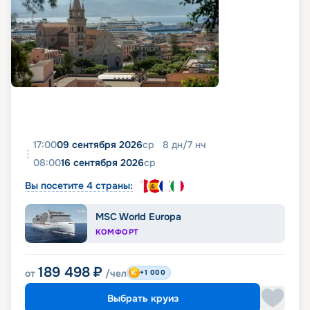
17:00
09 сентября 2026
ср
8
дн
/
7
нч
08:00
16 сентября 2026
ср
Вы посетите 4 страны:
MSC World Europa
КОМФОРТ
189 498
₽
от
/чел
+1 000
Выбрать круиз