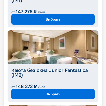
(IM1)
147 276
₽
от
/чел
Выбрать
Каюта без окна Junior Fantastica
(IM2)
148 272
₽
от
/чел
Выбрать