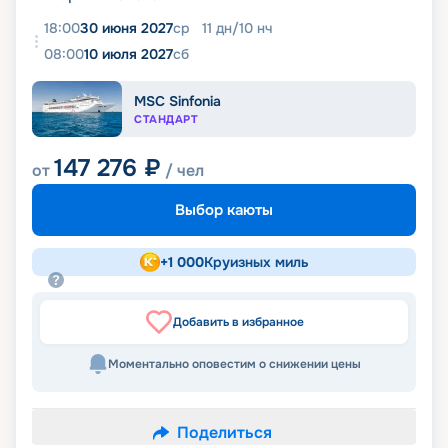
18:00
30 июня 2027
ср
11
дн
/
10
нч
08:00
10 июля 2027
сб
MSC Sinfonia
СТАНДАРТ
147 276
₽
от
/ чел
Выбор каюты
+
1 000
Круизных миль
Добавить в избранное
Моментально оповестим о снижении цены
Поделиться