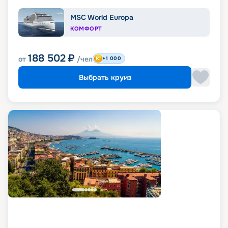
MSC World Europa
КОМФОРТ
188 502
₽
от
/чел
+1 000
Выбрать круиз