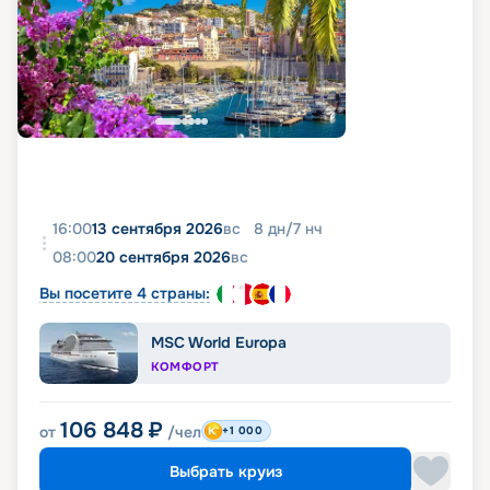
16:00
13 сентября 2026
вс
8
дн
/
7
нч
08:00
20 сентября 2026
вс
Вы посетите 4 страны:
MSC World Europa
КОМФОРТ
106 848
₽
от
/чел
+1 000
Выбрать круиз