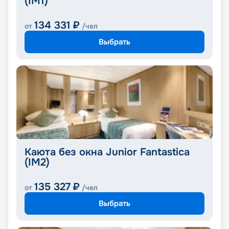
(IM1)
134 331
₽
от
/чел
Выбрать
Каюта без окна Junior Fantastica
(IM2)
135 327
₽
от
/чел
Выбрать