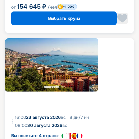
154 645
₽
от
/чел
+1 000
Выбрать круиз
16:00
23 августа 2026
вс
8
дн
/
7
нч
08:00
30 августа 2026
вс
Вы посетите 4 страны: