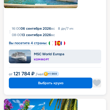
16:00
06 сентября 2026
вс
8
дн
/
7
нч
08:00
13 сентября 2026
вс
Вы посетите 4 страны:
MSC World Europa
КОМФОРТ
121 784
₽
от
/чел
+1 000
Выбрать круиз