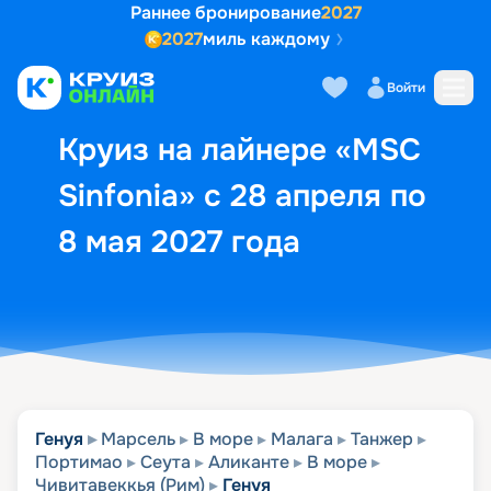
Раннее бронирование
2027
2027
миль каждому
Описание
Выбор кают
Маршрут и экск
Войти
Круиз на лайнере «MSC
Sinfonia» с 28 апреля по
8 мая 2027 года
Генуя
Марсель
В море
Малага
Танжер
Портимао
Сеута
Аликанте
В море
Чивитавеккья (Рим)
Генуя