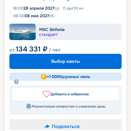
18:00
28 апреля 2027
ср
11
дн
/
10
нч
08:00
08 мая 2027
сб
MSC Sinfonia
СТАНДАРТ
134 331
₽
от
/ чел
Выбор каюты
+
1 000
Круизных миль
Добавить в избранное
Моментально оповестим о снижении цены
Поделиться