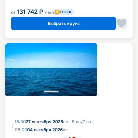
131 742
₽
от
/чел
+1 000
Выбрать круиз
16:00
27 сентября 2026
вс
8
дн
/
7
нч
08:00
04 октября 2026
вс