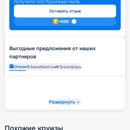
получите
500
Круизных миль
Оставить отзыв
+
500
Выгодные предложения от наших
партнеров
🏨
✈️
🚗
Отели
Авиабилеты
Трансферы
Развернуть
Похожие круизы