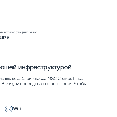
ВМЕСТИМОСТЬ (ЧЕЛОВЕК)
2679
Пишит
орошей инфраструктурой
изных кораблей класса MSC Cruises Lirica.
. В 2015-м проведена его реновация. Чтобы
и обеспечить хороший обзор, более 50 %
. К ним относят ростовые иллюминаторы,
тражи. На лайнере 976 комфортабельных
 могут с удобством разместиться 2 679
Wifi