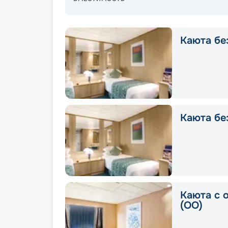
Каюта без
Каюта без
Каюта с 
(OO)