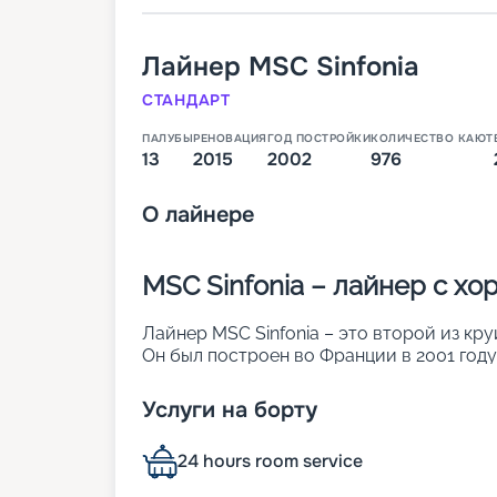
Лайнер
MSC Sinfonia
СТАНДАРТ
ПАЛУБЫ
РЕНОВАЦИЯ
ГОД ПОСТРОЙКИ
КОЛИЧЕСТВО КАЮТ
13
2015
2002
976
О
лайнере
MSC Sinfonia – лайнер с х
Лайнер MSC Sinfonia – это второй из кру
Он был построен во Франции в 2001 году
создать ощущение визуальной легкости 
поверхностей на судне светопрозрачные
Услуги на борту
световые окна, стеклянные навесы и ви
кают (из них 132 сьюта с балконами), где
24 hours room service
пассажиров. Другие его особенности:
• длина – почти 275 м;