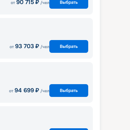
90 715
₽
Выбрать
от
/чел
93 703
₽
Выбрать
от
/чел
94 699
₽
Выбрать
от
/чел