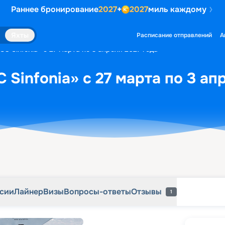
Раннее бронирование
2027
+
2027
миль каждому
рсии
Лайнер
Визы
Вопросы-ответы
Отзывы
1
Яхты
Расписание отправлений
А
C Sinfonia» с 27 марта по 3 апреля 2027 года
Sinfonia» с 27 марта по 3 ап
рсии
Лайнер
Визы
Вопросы-ответы
Отзывы
1