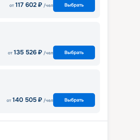
117 602
₽
Выбрать
от
/чел
135 526
₽
Выбрать
от
/чел
140 505
₽
Выбрать
от
/чел
сия
Барселона
Марсель
Генуя