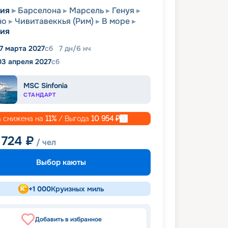
сия
Барселона
Марсель
Генуя
но
Чивитавеккья (Рим)
В море
сия
7 марта 2027
сб
7
дн
/
6
нч
03 апреля 2027
сб
MSC Sinfonia
СТАНДАРТ
 снижена на
11
%
/ Выгода
10 954
₽
 724
₽
/ чел
Выбор каюты
+
1 000
Круизных миль
Добавить в избранное