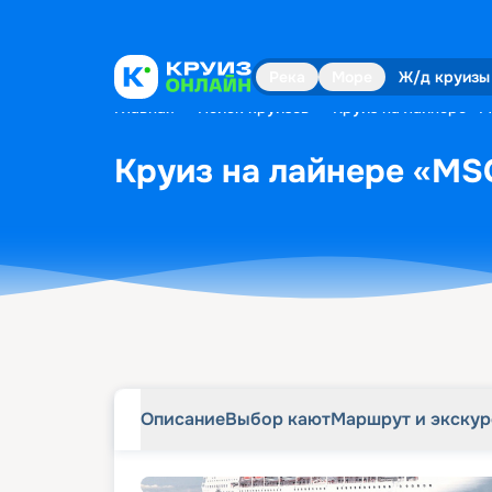
Описание
Выбор кают
Маршрут и экску
Река
Море
Ж/д круизы
Главная
•
Поиск круизов
•
Круиз на лайнере «MS
Круиз на лайнере «MSC 
Описание
Выбор кают
Маршрут и экску