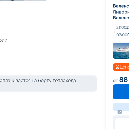
+
45
фотографий
Вален
Ливор
Вален
21:00
2
07:00
рии;
Цена
88
от
оплачивается на борту теплохода