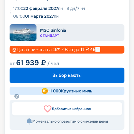
17:00
22 февраля 2027
пн
8
дн
/
7
нч
08:00
01 марта 2027
пн
MSC Sinfonia
СТАНДАРТ
Цена снижена на
16
%
/ Выгода
11 742
₽
61 939
₽
от
/ чел
Выбор каюты
+
1 000
Круизных миль
Добавить в избранное
Моментально оповестим о снижении цены