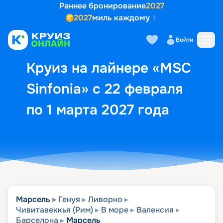
Раннее бронирование
2027
2027
миль каждому
Описание
Выбор кают
Маршрут и экск
Войти
Круиз на лайнере «MSC
Sinfonia» с 22 февраля
по 1 марта 2027 года
Марсель
Генуя
Ливорно
Чивитавеккья (Рим)
В море
Валенсия
Барселона
Марсель