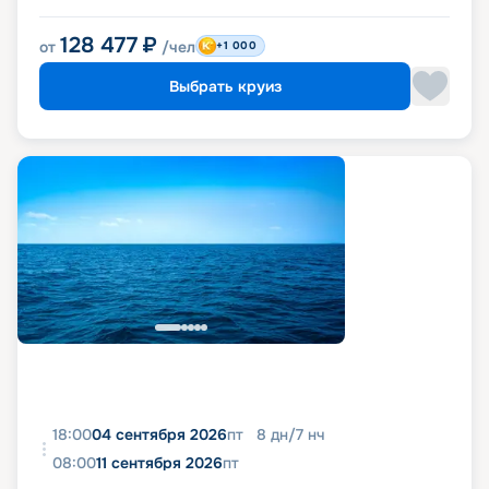
128 477
₽
от
/чел
+1 000
Выбрать круиз
18:00
04 сентября 2026
пт
8
дн
/
7
нч
08:00
11 сентября 2026
пт