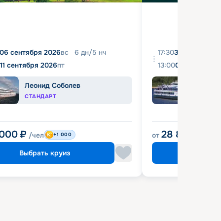
06 сентября 2026
вс
6
дн
/
5
нч
17:30
31 августа 20
11 сентября 2026
пт
13:00
04 сентября 
Леонид Соболев
Башк
СТАНДАРТ
ЭКОН
 000
₽
28 800
₽
/чел
от
/чел
+1 000
Выбрать круиз
Выбрат