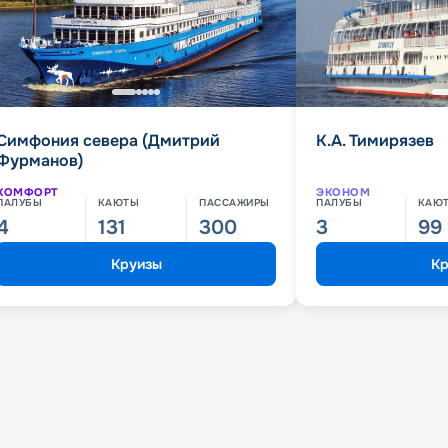
Симфония севера (Дмитрий
К.А. Тимирязев
Фурманов)
КОМФОРТ
ЭКОНОМ
ПАЛУБЫ
КАЮТЫ
ПАССАЖИРЫ
ПАЛУБЫ
КАЮ
4
131
300
3
99
Круизы
Кр