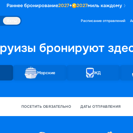
Раннее бронирование
2027
+
2027
миль каждому
Яхты
Расписание отправлений
А
руизы бронируют
зде
Морские
ЖД
ПОСЕТИТЬ ОБЯЗАТЕЛЬНО
ДАТЫ ОТПРАВЛЕНИЯ