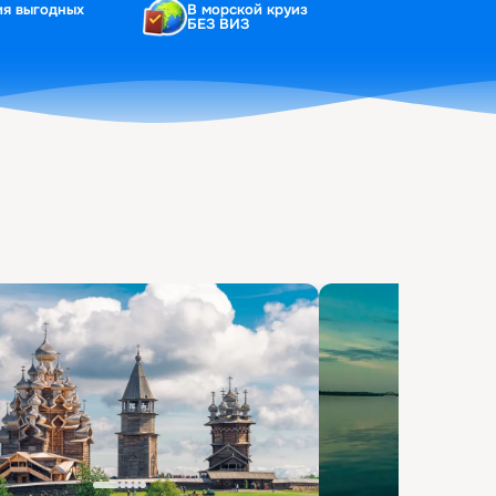
ия выгодных
В морской круиз
БЕЗ ВИЗ