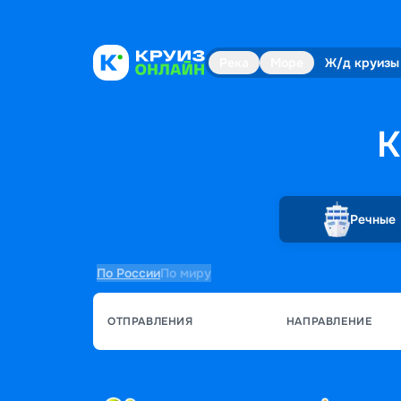
Река
Море
Ж/д круизы
К
Речные
По России
По миру
ОТПРАВЛЕНИЯ
НАПРАВЛЕНИЕ