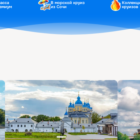
ласса
В морской круиз
Коллекц
ремиум
из Сочи
круизов