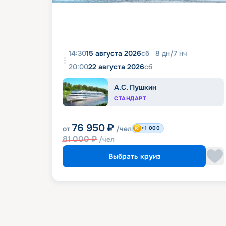
14:30
15 августа 2026
сб
8
дн
/
7
нч
20:00
22 августа 2026
сб
А.С. Пушкин
СТАНДАРТ
76 950
₽
от
/чел
+1 000
81 000
₽
/чел
Выбрать круиз