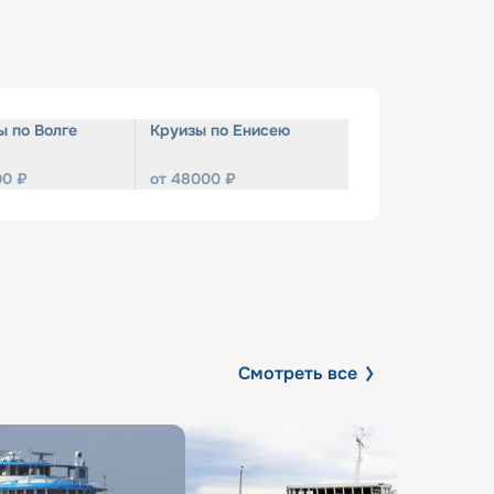
ы по Волге
Круизы по Енисею
00
₽
от
48000
₽
Смотреть все