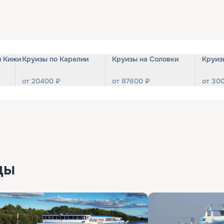
и Кижи
Круизы по Карелии
Круизы на Соловки
Круиз
от
20400
₽
от
87600
₽
от
30
ды