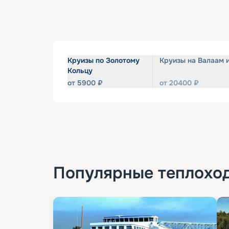
Круизы по Золотому
Круизы на Валаам 
Кольцу
от
5900
₽
от
20400
₽
Популярные
теплохо