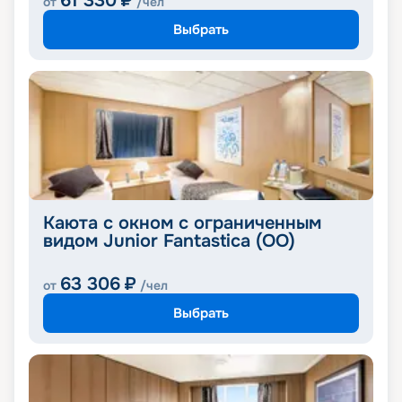
61 330
₽
от
/чел
Выбрать
Каюта с окном с ограниченным
видом Junior Fantastica (OO)
63 306
₽
от
/чел
Выбрать