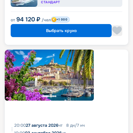
СТАНДАРТ
94 120
₽
от
/чел
+1 000
Выбрать круиз
20:00
27 августа 2026
чт
8
дн
/
7
нч