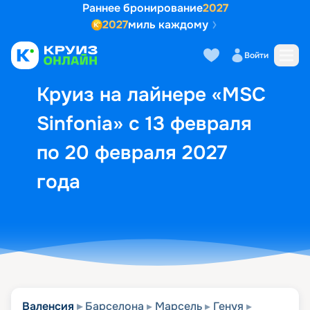
Раннее бронирование
2027
2027
миль каждому
Описание
Выбор кают
Маршрут и экск
Войти
Круиз на лайнере «MSC
Sinfonia» с 13 февраля
по 20 февраля 2027
года
Валенсия
Барселона
Марсель
Генуя