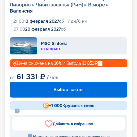
Ливорно
Чивитавеккья (Рим)
В море
Валенсия
21:00
13 февраля 2027
сб
7
дн
/
6
нч
07:00
20 февраля 2027
сб
MSC Sinfonia
СТАНДАРТ
Цена снижена на
16
%
/ Выгода
11 851
₽
61 331
₽
от
/ чел
Выбор каюты
+
1 000
Круизных миль
Добавить в избранное
Моментально оповестим о снижении цены