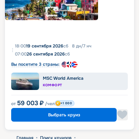
18:00
19 сентября 2026
сб
8
дн
/
7
нч
07:00
26 сентября 2026
сб
Вы посетите 3 страны:
MSC World America
КОМФОРТ
59 003
₽
от
/чел
+1 000
Выбрать круиз
Главная
•
Поиск круизов
•