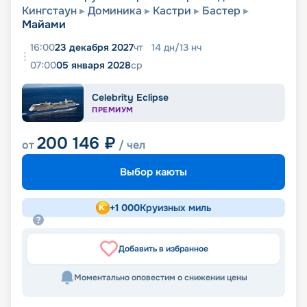
Кингстаун
Доминика
Кастри
Бастер
Майами
16:00
23 декабря 2027
чт
14
дн
/
13
нч
07:00
05 января 2028
ср
Celebrity Eclipse
ПРЕМИУМ
200 146
₽
от
/ чел
Выбор каюты
+
1 000
Круизных миль
Добавить в избранное
Моментально оповестим о снижении цены