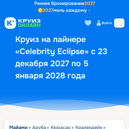
Раннее бронирование
2027
2027
миль каждому
Описание
Выбор кают
Маршрут и экск
Войти
Круиз на лайнере
«Celebrity Eclipse» с 23
декабря 2027 по 5
января 2028 года
Майами
Аруба
Кюрасао
Кралендейк