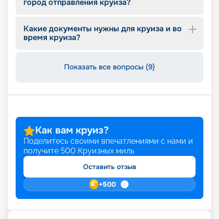
город отправления круиза?
маршрутах по Европе в последний день круиза
могут остаться на борту лайнера до самого
отплытия, покинув его за 90 минут до нового
Какие документы нужны для круиза и во
время круиза?
рейса. Этот сервис также предоставляет
возможность воспользоваться определенными
услугами на борту судна. Также лайнер приятно
Показать все вопросы (9)
удивит своих гостей площадью почти 2000
квадратных метров живой травы и
захватывающими выступлениями мастеров-
стеклодувов. На этой зеленой лужайке
запрещено ходить на каблуках и раскладывать
шезлонги, зато здесь могут играть в крокет или в
бочче, наслаждаться чтением книги, просто
Как вам круиз?
отдыхать или шагать босиком по свежей траве.
Поделитесь своими впечатлениями с нами и
Газон на лайнере обновляется каждый год, что
получите
500
Круизных миль
подчеркивает его ухоженность и красоту.
Оставить отзыв
Купить путевку на сайте
+
500
«Круиз.онлайн»
Чтобы купить путевку в круиз на этом