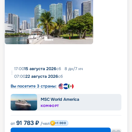
17:00
15 августа 2026
сб
8
дн
/
7
нч
07:00
22 августа 2026
сб
Вы посетите 3 страны:
MSC World America
КОМФОРТ
91 783
₽
от
/чел
+1 000