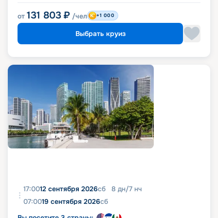
131 803
₽
от
/чел
+1 000
Выбрать круиз
17:00
12 сентября 2026
сб
8
дн
/
7
нч
07:00
19 сентября 2026
сб
Вы посетите 3 страны: