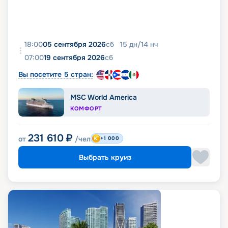
18:00
05 сентября 2026
сб
15
дн
/
14
нч
07:00
19 сентября 2026
сб
Вы посетите 5 стран:
MSC World America
КОМФОРТ
231 610
₽
от
/чел
+1 000
Выбрать круиз