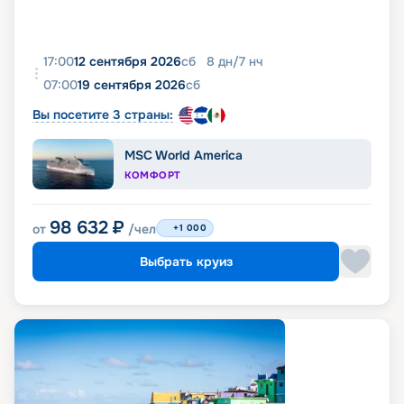
17:00
12 сентября 2026
сб
8
дн
/
7
нч
07:00
19 сентября 2026
сб
Вы посетите 3 страны:
MSC World America
КОМФОРТ
98 632
₽
от
/чел
+1 000
Выбрать круиз