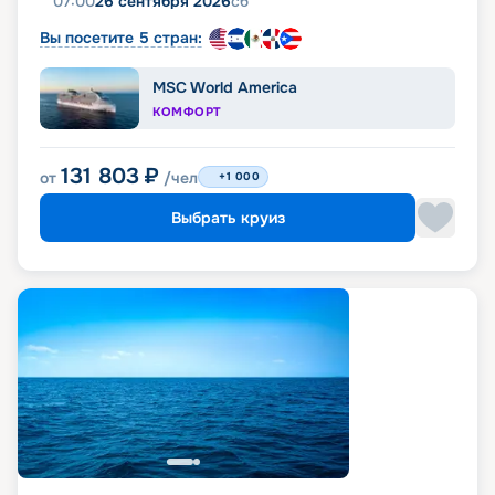
07:00
26 сентября 2026
сб
Вы посетите 5 стран:
MSC World America
КОМФОРТ
131 803
₽
от
/чел
+1 000
Выбрать круиз