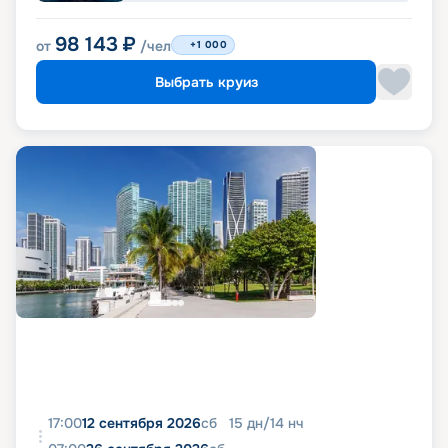
98 143
₽
от
/чел
+1 000
Выбрать круиз
17:00
12 сентября 2026
сб
15
дн
/
14
нч