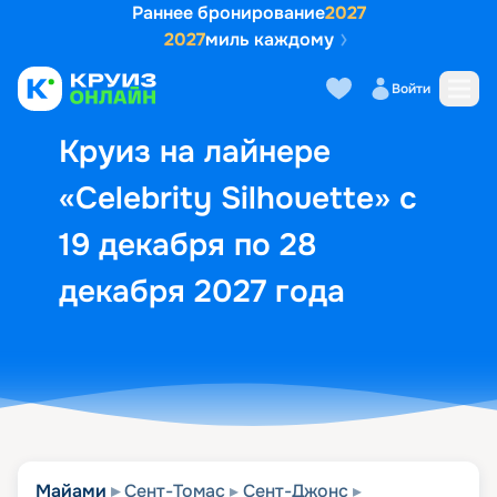
Раннее бронирование
2027
2027
миль каждому
Описание
Выбор кают
Маршрут и экск
Войти
Круиз на лайнере
«Celebrity Silhouette» с
19 декабря по 28
декабря 2027 года
Майами
Сент-Томас
Сент-Джонс