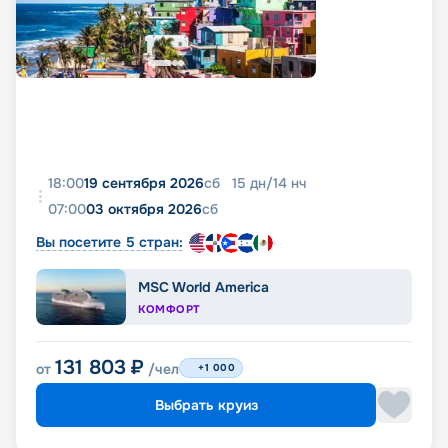
18:00
19 сентября 2026
сб
15
дн
/
14
нч
07:00
03 октября 2026
сб
Вы посетите 5 стран:
MSC World America
КОМФОРТ
131 803
₽
от
/чел
+1 000
Выбрать круиз