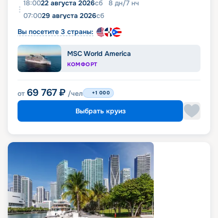
18:00
22 августа 2026
сб
8
дн
/
7
нч
07:00
29 августа 2026
сб
Вы посетите 3 страны:
MSC World America
КОМФОРТ
69 767
₽
от
/чел
+1 000
Выбрать круиз