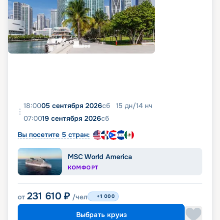
18:00
05 сентября 2026
сб
15
дн
/
14
нч
07:00
19 сентября 2026
сб
Вы посетите 5 стран:
MSC World America
КОМФОРТ
231 610
₽
от
/чел
+1 000
Выбрать круиз