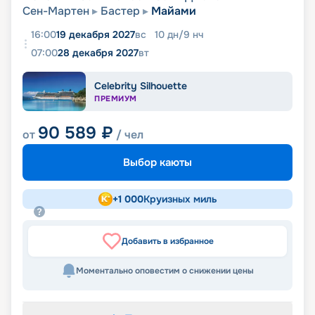
Сен-Мартен
Бастер
Майами
16:00
19 декабря 2027
вс
10
дн
/
9
нч
07:00
28 декабря 2027
вт
Celebrity Silhouette
ПРЕМИУМ
90 589
₽
от
/ чел
Выбор каюты
+
1 000
Круизных миль
Добавить в избранное
Моментально оповестим о снижении цены