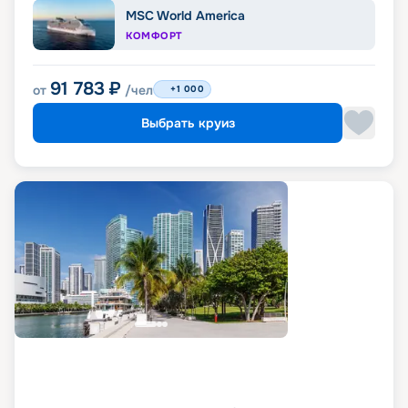
MSC World America
КОМФОРТ
91 783
₽
от
/чел
+1 000
Выбрать круиз