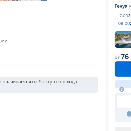
+
31
фотографий
Генуя
17:00
2
09:00
рии
76
от
оплачивается на борту теплохода