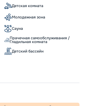
 них была возможность приобрести
Детская комната
ее познакомиться с обзорами экскурсий,
ые варианты.
Молодежная зона
Сауна
Прачечная самообслуживания /
Гладильная комната
Детский бассейн