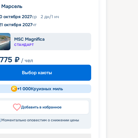
Марсель
0 октября 2027
ср
2
дн
/
1
нч
21 октября 2027
чт
MSC Magnifica
СТАНДАРТ
 775
₽
/ чел
Выбор каюты
+
1 000
Круизных миль
Добавить в избранное
Моментально оповестим о снижении цены