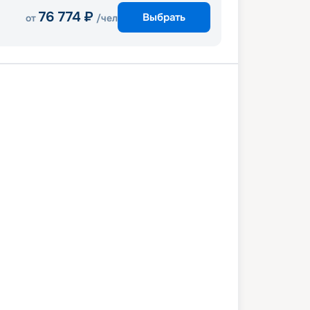
76 774
₽
Выбрать
от
/чел
Марсель
0 октября 2027
ср
2
дн
/
1
нч
21 октября 2027
чт
MSC Magnifica
СТАНДАРТ
 775
₽
/ чел
Выбор каюты
+
1 000
Круизных миль