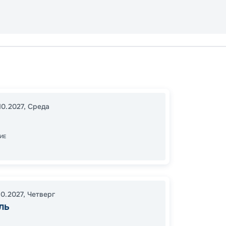
Генуя
17:00
2
10.2027
,
Среда
09:00
ИЕ
76
от
10.2027
,
Четверг
ль