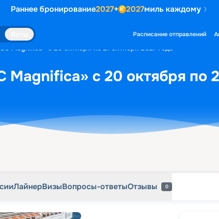
Раннее бронирование
2027
+
2027
миль каждому
рсии
Лайнер
Визы
Вопросы-ответы
Отзывы
0
Яхты
Расписание отправлений
А
C Magnifica» с 20 октября по 21 октября 2027 года
 Magnifica» с 20 октября по 2
рсии
Лайнер
Визы
Вопросы-ответы
Отзывы
0