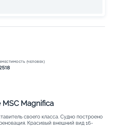
ВМЕСТИМОСТЬ (ЧЕЛОВЕК)
2518
Пишит
 MSC Magnifica
ставитель своего класса. Судно построено
го реновация. Красивый внешний вид 16-
ми интерьерами. Всего на борту
рий. Другие характеристики: