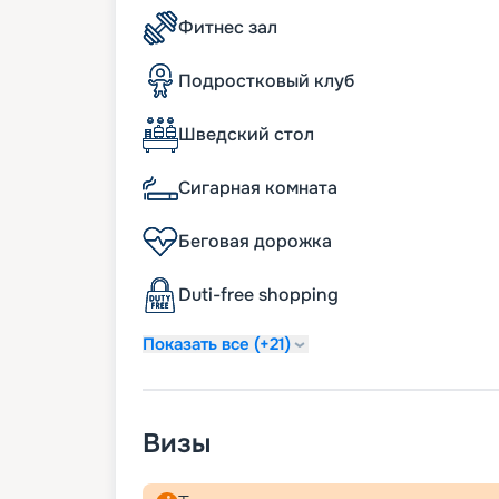
услугой раннего бронирования, чтобы у
Фитнес зал
лучшие путевки. Также вы можете заран
чтобы выбрать для себя самые интересн
Подростковый клуб
Шведский стол
Сигарная комната
Беговая дорожка
Duti-free shopping
Показать все (+21)
Визы