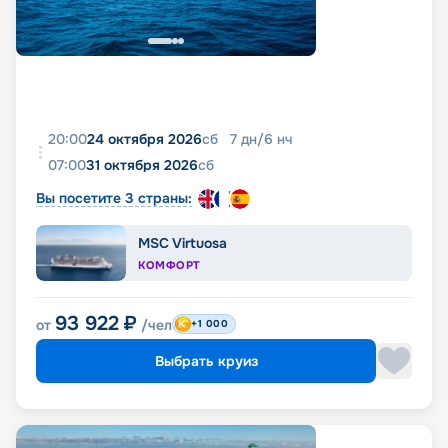
20:00
24 октября 2026
сб
7
дн
/
6
нч
07:00
31 октября 2026
сб
Вы посетите 3 страны:
MSC Virtuosa
КОМФОРТ
93 922
₽
от
/чел
+1 000
Выбрать круиз