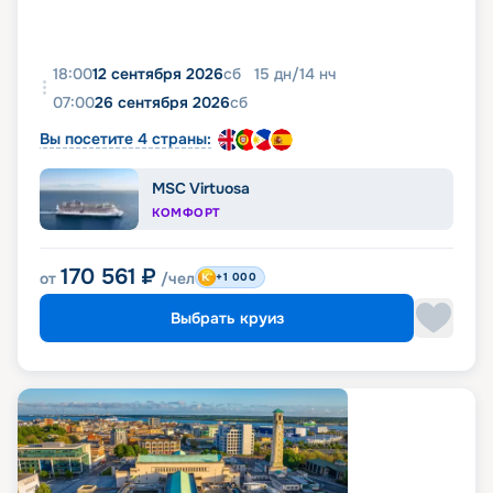
18:00
12 сентября 2026
сб
15
дн
/
14
нч
07:00
26 сентября 2026
сб
Вы посетите 4 страны:
MSC Virtuosa
КОМФОРТ
170 561
₽
от
/чел
+1 000
Выбрать круиз