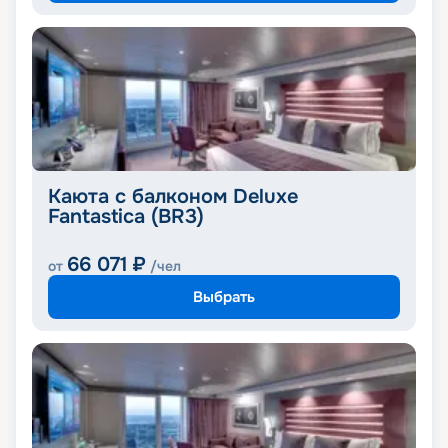
Каюта с балконом Deluxe
Fantastica (BR3)
66 071
₽
от
/чел
Выбрать