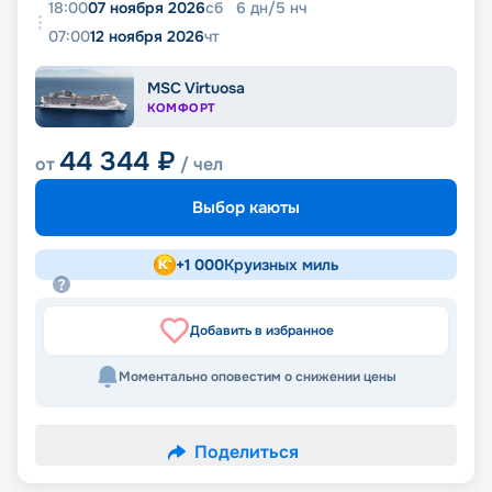
18:00
07 ноября 2026
сб
6
дн
/
5
нч
07:00
12 ноября 2026
чт
MSC Virtuosa
КОМФОРТ
44 344
₽
от
/ чел
Выбор каюты
+
1 000
Круизных миль
Добавить в избранное
Моментально оповестим о снижении цены
Поделиться