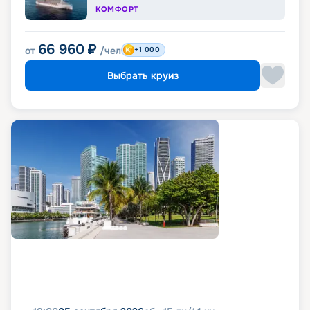
КОМФОРТ
66 960
₽
от
/чел
+1 000
Выбрать круиз