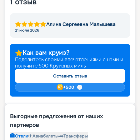
1
отзыв
Алина Сергеевна Малышева
21 июля 2026
Как вам круиз?
Поделитесь своими впечатлениями с нами и
получите
500
Круизных миль
Оставить отзыв
+
500
Выгодные предложения от наших
партнеров
🏨
✈️
🚗
Отели
Авиабилеты
Трансферы