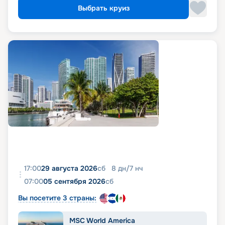
Выбрать круиз
17:00
29 августа 2026
сб
8
дн
/
7
нч
07:00
05 сентября 2026
сб
Вы посетите 3 страны:
MSC World America