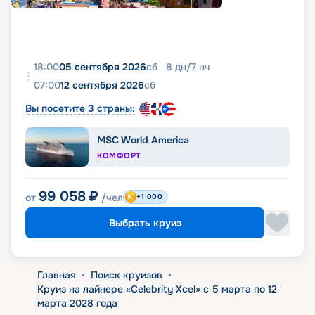
18:00
05 сентября 2026
сб
8
дн
/
7
нч
07:00
12 сентября 2026
сб
Вы посетите 3 страны:
MSC World America
КОМФОРТ
99 058
₽
от
/чел
+1 000
Выбрать круиз
Главная
•
Поиск круизов
•
Круиз на лайнере «Celebrity Xcel» с 5 марта по 12
марта 2028 года