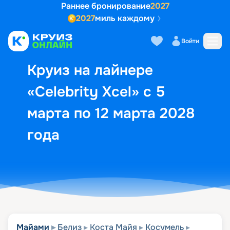
Раннее бронирование
2027
2027
миль каждому
Описание
Выбор кают
Маршрут и экск
Войти
Круиз на лайнере
«Celebrity Xcel» с 5
марта по 12 марта 2028
года
Майами
Белиз
Коста Майя
Косумель