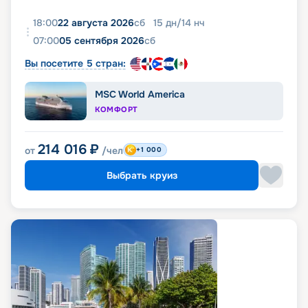
18:00
22 августа 2026
сб
15
дн
/
14
нч
07:00
05 сентября 2026
сб
Вы посетите 5 стран:
MSC World America
КОМФОРТ
214 016
₽
от
/чел
+1 000
Выбрать круиз