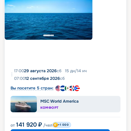
17:00
29 августа 2026
сб
15
дн
/
14
нч
07:00
12 сентября 2026
сб
Вы посетите 5 стран:
MSC World America
КОМФОРТ
141 920
₽
от
/чел
+1 000