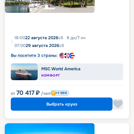
18:00
22 августа 2026
сб
8
дн
/
7
нч
07:00
29 августа 2026
сб
Вы посетите 3 страны:
MSC World America
КОМФОРТ
70 417
₽
от
/чел
+1 000
Выбрать круиз