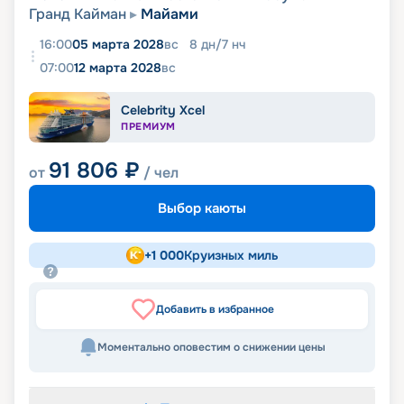
Гранд Кайман
Майами
16:00
05 марта 2028
вс
8
дн
/
7
нч
07:00
12 марта 2028
вс
Celebrity Xcel
ПРЕМИУМ
91 806
₽
от
/ чел
Выбор каюты
+
1 000
Круизных миль
Добавить в избранное
Моментально оповестим о снижении цены