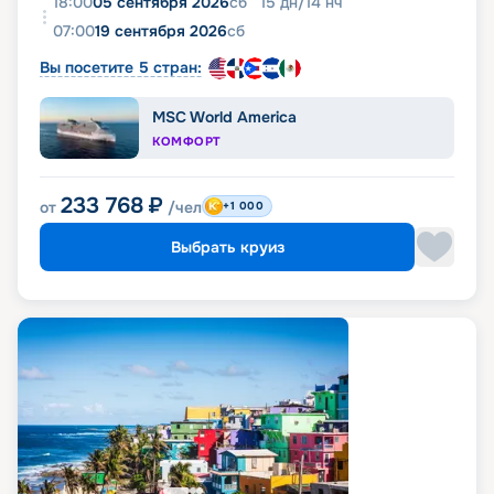
18:00
05 сентября 2026
сб
15
дн
/
14
нч
07:00
19 сентября 2026
сб
Вы посетите 5 стран:
MSC World America
КОМФОРТ
233 768
₽
от
/чел
+1 000
Выбрать круиз