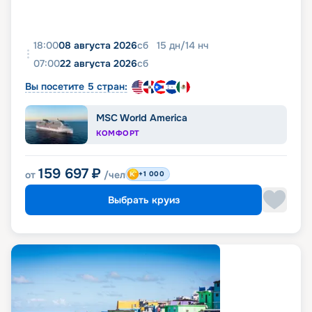
18:00
08 августа 2026
сб
15
дн
/
14
нч
07:00
22 августа 2026
сб
Вы посетите 5 стран:
MSC World America
КОМФОРТ
159 697
₽
от
/чел
+1 000
Выбрать круиз