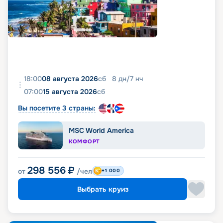
18:00
08 августа 2026
сб
8
дн
/
7
нч
07:00
15 августа 2026
сб
Вы посетите 3 страны:
MSC World America
КОМФОРТ
298 556
₽
от
/чел
+1 000
Выбрать круиз