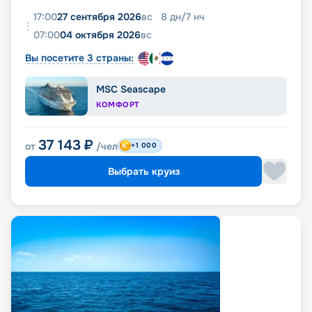
17:00
27 сентября 2026
вс
8
дн
/
7
нч
07:00
04 октября 2026
вс
Вы посетите 3 страны:
MSC Seascape
КОМФОРТ
37 143
₽
от
/чел
+1 000
Выбрать круиз