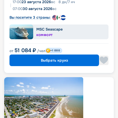
17:00
23 августа 2026
вс
8
дн
/
7
нч
07:00
30 августа 2026
вс
Вы посетите 3 страны:
MSC Seascape
КОМФОРТ
51 084
₽
от
/чел
+1 000
Выбрать круиз