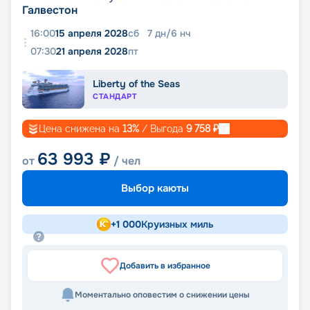
Галвестон
16:00
15 апреля 2028
сб
7
дн
/
6
нч
07:30
21 апреля 2028
пт
Liberty of the Seas
СТАНДАРТ
Цена снижена на
13
%
/ Выгода
9 758
₽
63 993
₽
от
/ чел
Выбор каюты
+
1 000
Круизных миль
Добавить в избранное
Моментально оповестим о снижении цены