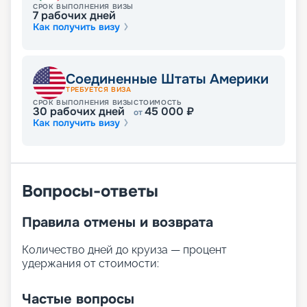
- 2027 г. легко, даже не вставая из-за компьютера
СРОК ВЫПОЛНЕНИЯ ВИЗЫ
7
рабочих дней
или планшета. Раннее бронирование позволит
Как получить визу
выбрать лучшие места.
Соединенные Штаты Америки
ТРЕБУЕТСЯ ВИЗА
СРОК ВЫПОЛНЕНИЯ ВИЗЫ
СТОИМОСТЬ
30
рабочих дней
45 000
₽
от
Как получить визу
Вопросы-ответы
Правила отмены и возврата
Количество дней до круиза — процент
удержания от стоимости:
Частые вопросы