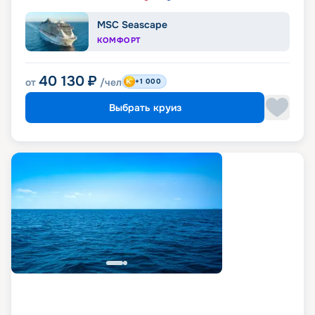
MSC Seascape
КОМФОРТ
40 130
₽
от
/чел
+1 000
Выбрать круиз