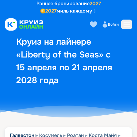
Раннее бронирование
2027
2027
миль каждому
Описание
Выбор кают
Маршрут и экск
Войти
Круиз на лайнере
«Liberty of the Seas» с
15 апреля по 21 апреля
2028 года
Галвестон
Косумель
Роатан
Коста Майя