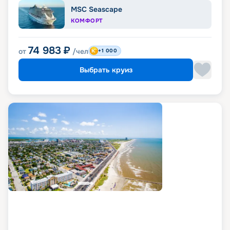
MSC Seascape
КОМФОРТ
74 983
₽
от
/чел
+1 000
Выбрать круиз