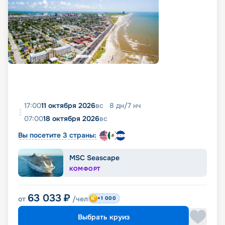
17:00
11 октября 2026
вс
8
дн
/
7
нч
07:00
18 октября 2026
вс
Вы посетите 3 страны:
MSC Seascape
КОМФОРТ
63 033
₽
от
/чел
+1 000
Выбрать круиз