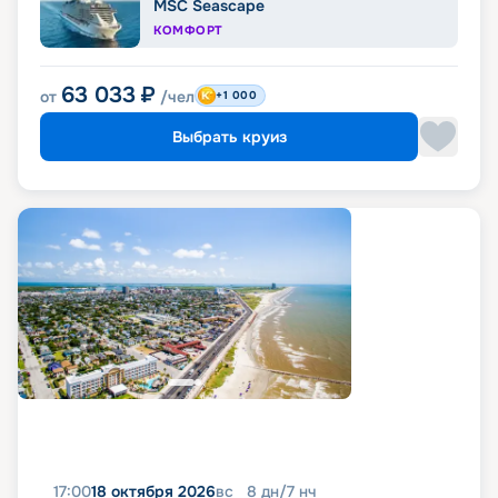
MSC Seascape
КОМФОРТ
63 033
₽
от
/чел
+1 000
Выбрать круиз
17:00
18 октября 2026
вс
8
дн
/
7
нч