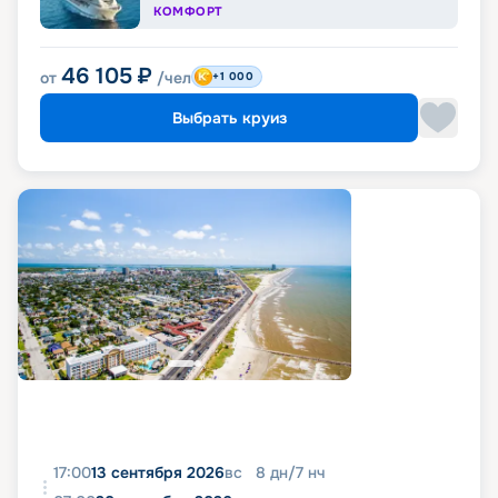
КОМФОРТ
46 105
₽
от
/чел
+1 000
Выбрать круиз
17:00
13 сентября 2026
вс
8
дн
/
7
нч