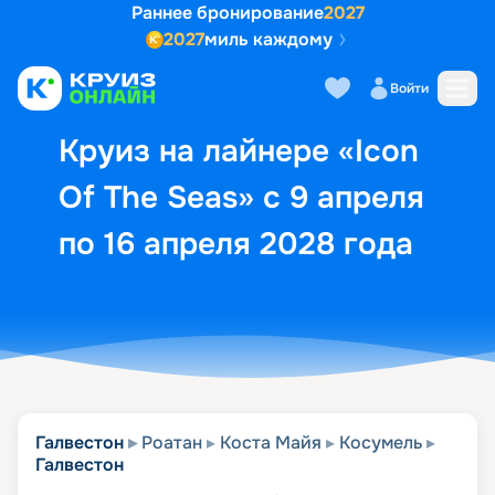
Раннее бронирование
2027
2027
миль каждому
Описание
Выбор кают
Маршрут и экск
Войти
Круиз на лайнере «Icon
Of The Seas» с 9 апреля
по 16 апреля 2028 года
Галвестон
Роатан
Коста Майя
Косумель
Галвестон