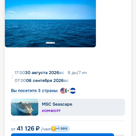
17:00
30 августа 2026
вс
8
дн
/
7
нч
07:00
06 сентября 2026
вс
Вы посетите 3 страны:
MSC Seascape
КОМФОРТ
41 126
₽
от
/чел
+1 000