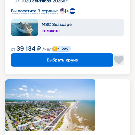
07:00
20 сентября 2026
вс
Вы посетите 3 страны:
MSC Seascape
КОМФОРТ
39 134
₽
от
/чел
+1 000
Выбрать круиз