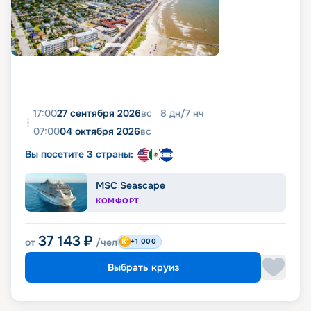
17:00
27 сентября 2026
вс
8
дн
/
7
нч
07:00
04 октября 2026
вс
Вы посетите 3 страны:
MSC Seascape
КОМФОРТ
37 143
₽
от
/чел
+1 000
Выбрать круиз