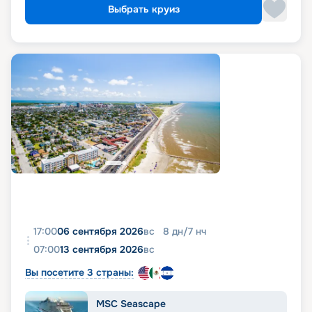
Выбрать круиз
17:00
06 сентября 2026
вс
8
дн
/
7
нч
07:00
13 сентября 2026
вс
Вы посетите 3 страны:
MSC Seascape