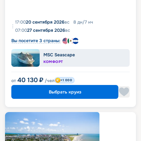
17:00
20 сентября 2026
вс
8
дн
/
7
нч
07:00
27 сентября 2026
вс
Вы посетите 3 страны:
MSC Seascape
КОМФОРТ
40 130
₽
от
/чел
+1 000
Выбрать круиз