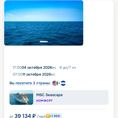
17:00
04 октября 2026
вс
8
дн
/
7
нч
07:00
11 октября 2026
вс
Вы посетите 3 страны:
MSC Seascape
КОМФОРТ
39 134
₽
от
/чел
+1 000