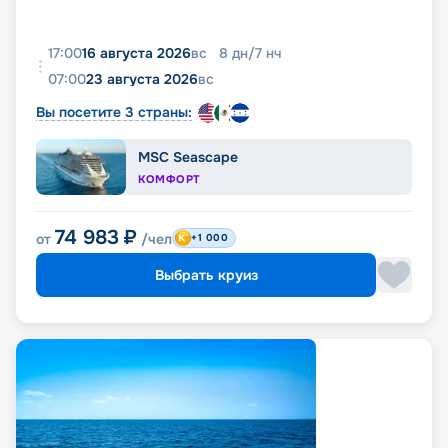
17:00
16 августа 2026
вс
8
дн
/
7
нч
07:00
23 августа 2026
вс
Вы посетите 3 страны:
MSC Seascape
КОМФОРТ
74 983
₽
от
/чел
+1 000
Выбрать круиз