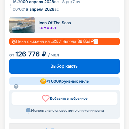
16:30
09 апреля 2028
вс
8
дн
/
7
нч
06:00
16 апреля 2028
вс
Icon Of The Seas
КОМФОРТ
Цена снижена на
12
%
/ Выгода
38 862
₽
126 776
₽
от
/ чел
Выбор каюты
+
1 000
Круизных миль
Добавить в избранное
Моментально оповестим о снижении цены