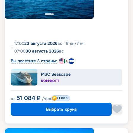
17:00
23 августа 2026
вс
8
дн
/
7
нч
07:00
30 августа 2026
вс
Вы посетите 3 страны:
MSC Seascape
КОМФОРТ
51 084
₽
от
/чел
+1 000
Выбрать круиз