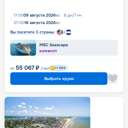
17:00
09 августа 2026
вс
8
дн
/
7
нч
07:00
16 августа 2026
вс
Вы посетите 3 страны:
MSC Seascape
КОМФОРТ
55 067
₽
от
/чел
+1 000
Выбрать круиз