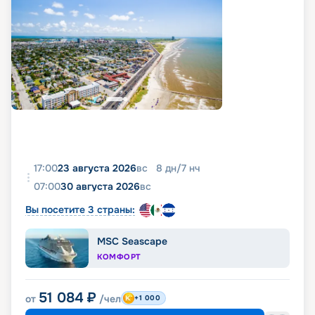
17:00
23 августа 2026
вс
8
дн
/
7
нч
07:00
30 августа 2026
вс
Вы посетите 3 страны:
MSC Seascape
КОМФОРТ
51 084
₽
от
/чел
+1 000