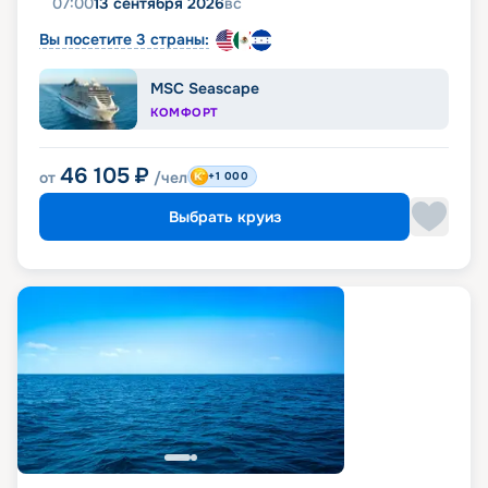
07:00
13 сентября 2026
вс
Вы посетите 3 страны:
MSC Seascape
КОМФОРТ
46 105
₽
от
/чел
+1 000
Выбрать круиз