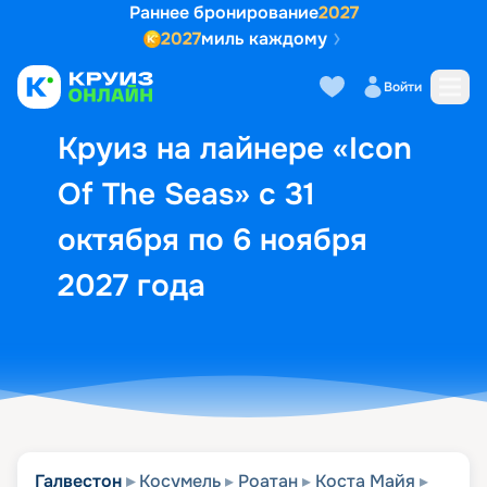
Раннее бронирование
2027
2027
миль каждому
Описание
Выбор кают
Маршрут и экск
Войти
Круиз на лайнере «Icon
Of The Seas» с 31
октября по 6 ноября
2027 года
Галвестон
Косумель
Роатан
Коста Майя