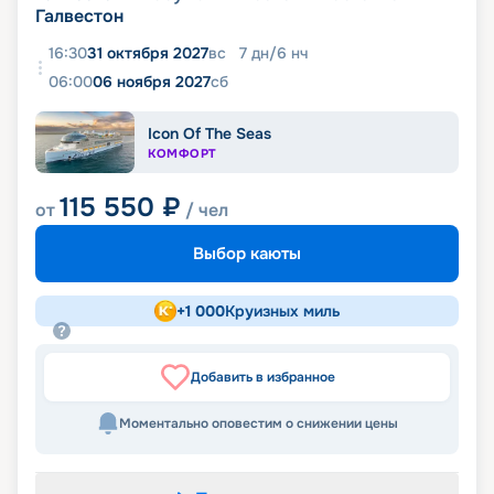
Галвестон
16:30
31 октября 2027
вс
7
дн
/
6
нч
06:00
06 ноября 2027
сб
Icon Of The Seas
КОМФОРТ
115 550
₽
от
/ чел
Выбор каюты
+
1 000
Круизных миль
Добавить в избранное
Моментально оповестим о снижении цены