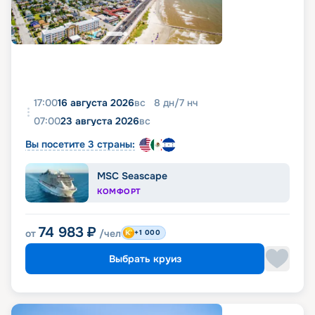
17:00
16 августа 2026
вс
8
дн
/
7
нч
07:00
23 августа 2026
вс
Вы посетите 3 страны:
MSC Seascape
КОМФОРТ
74 983
₽
от
/чел
+1 000
Выбрать круиз