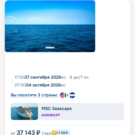
17:00
27 сентября 2026
вс
8
дн
/
7
нч
07:00
04 октября 2026
вс
Вы посетите 3 страны:
MSC Seascape
КОМФОРТ
37 143
₽
от
/чел
+1 000