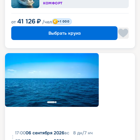
КОМФОРТ
41 126
₽
от
/чел
+1 000
Выбрать круиз
17:00
06 сентября 2026
вс
8
дн
/
7
нч