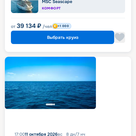
MSC Seascape
КОМФОРТ
39 134
₽
от
/чел
+1 000
Выбрать круиз
17:00
11 октября 2026
вс
8
дн
/
7
нч