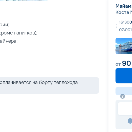
+
11
фотографий
Майам
Коста 
16:30
0
рии;
07:00
кроме напитков);
айнера;
90
от
оплачивается на борту теплохода