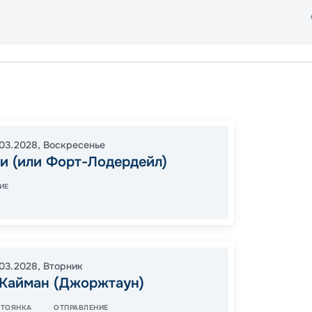
Майам
Коста 
16:30
0
03.2028
,
Воскресенье
и (или Форт-Лодердейл)
07:00
ИЕ
90
от
.03.2028
,
Вторник
 Кайман (Джоржтаун)
СТОЯНКА
ОТПРАВЛЕНИЕ