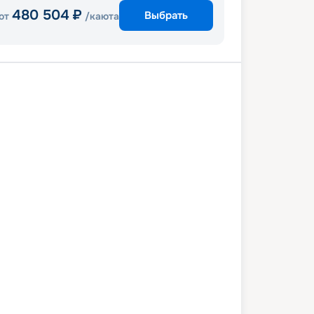
480 504
₽
Выбрать
от
/каюта
и
Гранд Кайман
Косумель
Майя
Майами
5 марта 2028
вс
7
дн
/
6
нч
11 марта 2028
сб
Celebrity Beyond
ПРЕМИУМ
 009
₽
/ чел
Выбор каюты
+
1 000
Круизных миль