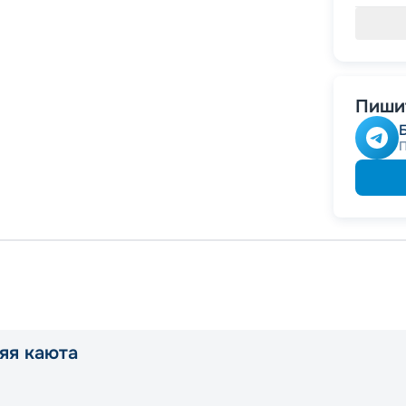
Пишит
яя каюта