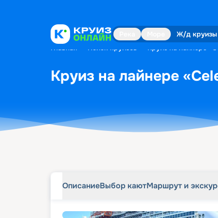
Описание
Выбор кают
Маршрут и экску
Река
Море
Ж/д круизы
Главная
•
Поиск круизов
•
Круиз на лайнере «Ce
Круиз на лайнере «Cele
Описание
Выбор кают
Маршрут и экску