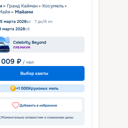
и
Гранд Кайман
Косумель
Майя
Майами
5 марта 2028
вс
7
дн
/
6
нч
11 марта 2028
сб
Celebrity Beyond
ПРЕМИУМ
 009
₽
/ чел
Выбор каюты
+
1 000
Круизных миль
Добавить в избранное
Моментально оповестим о снижении цены