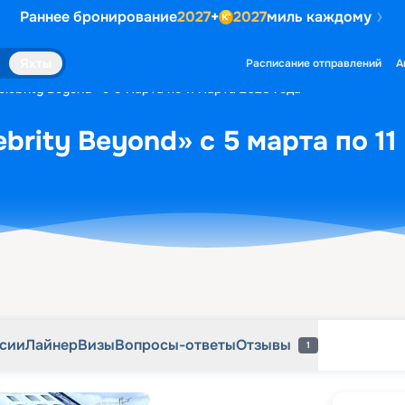
Раннее бронирование
2027
+
2027
миль каждому
рсии
Лайнер
Визы
Вопросы-ответы
Отзывы
1
Яхты
Расписание отправлений
А
lebrity Beyond» с 5 марта по 11 марта 2028 года
brity Beyond» с 5 марта по 11
рсии
Лайнер
Визы
Вопросы-ответы
Отзывы
1