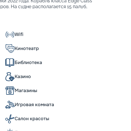
ки 2022 года. Корабль класса Edge Class
ров. На судне располагается 15 палуб,
бходимыми удобствами и различными
 теплоходе могут разместиться 3260
т развить максимальную скорость 22 узла,
емы для стабилизации качки. Также
Wifi
о для развлечений, еды и отдыха;
ие программы;
Кинотеатр
ерах разного класса;
пинга;
Библиотека
я гостей сьютов.
технологически продвинутых теплоходов.
Казино
ь на свет и пространство, а такая
ближе к морю.
Магазины
а, уникальные возможности
Игровая комната
d во многом относятся к уникальным
ожностью трансформации, сулящее новые
Салон красоты
ехуровневая зона с садом на крыше и
ражение. Еще один источник восторга