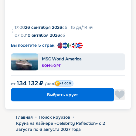
17:00
26 сентября 2026
сб
15
дн
/
14
нч
07:00
10 октября 2026
сб
Вы посетите 5 стран:
MSC World America
КОМФОРТ
134 132
₽
от
/чел
+1 000
Выбрать круиз
Главная
•
Поиск круизов
•
Круиз на лайнере «Celebrity Reflection» с 2
августа по 6 августа 2027 года