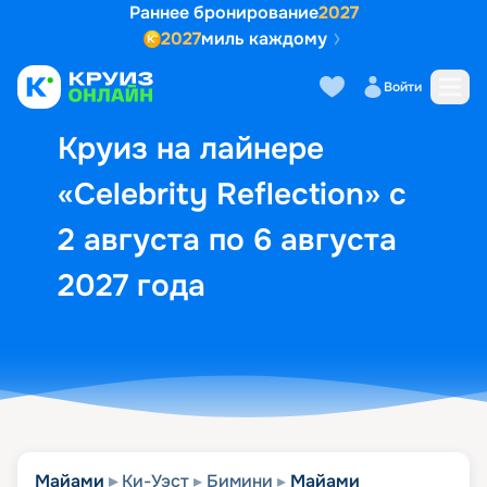
Раннее бронирование
2027
2027
миль каждому
Описание
Выбор кают
Маршрут и экск
Войти
Круиз на лайнере
«Celebrity Reflection» с
2 августа по 6 августа
2027 года
Майами
Ки-Уэст
Бимини
Майами