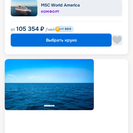
MSC World America
КОМФОРТ
105 354
₽
от
/чел
+1 000
Выбрать круиз