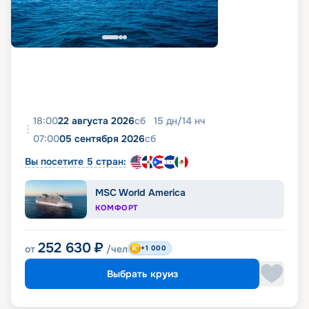
фото, реальные отзывы пассажиров, подробные
характеристики кают и палуб. Вся эта
информация доступна на этой же странице.
18:00
22 августа 2026
сб
15
дн
/
14
нч
07:00
05 сентября 2026
сб
Вы посетите 5 стран:
MSC World America
КОМФОРТ
252 630
₽
от
/чел
+1 000
Выбрать круиз