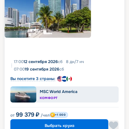
17:00
12 сентября 2026
сб
8
дн
/
7
нч
07:00
19 сентября 2026
сб
Вы посетите 3 страны:
MSC World America
КОМФОРТ
99 379
₽
от
/чел
+1 000
Выбрать круиз