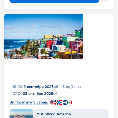
18:00
19 сентября 2026
сб
15
дн
/
14
нч
07:00
03 октября 2026
сб
Вы посетите 5 стран:
MSC World America