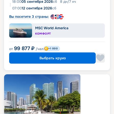
18:00
05 сентября 2026
сб
8
дн
/
7
нч
07:00
12 сентября 2026
сб
Вы посетите 3 страны:
MSC World America
КОМФОРТ
99 877
₽
от
/чел
+1 000
Выбрать круиз