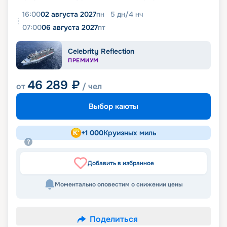
16:00
02 августа 2027
пн
5
дн
/
4
нч
07:00
06 августа 2027
пт
Celebrity Reflection
ПРЕМИУМ
46 289
₽
от
/ чел
Выбор каюты
+
1 000
Круизных миль
Добавить в избранное
Моментально оповестим о снижении цены
Поделиться