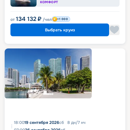
КОМФОРТ
134 132
₽
от
/чел
+1 000
Выбрать круиз
18:00
19 сентября 2026
сб
8
дн
/
7
нч