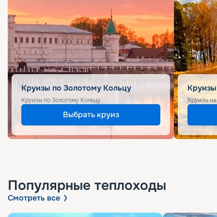
Круизы по Золотому Кольцу
Круизы
Круизы по Золотому Кольцу
Круизы на
Выбрать круиз
Популярные
теплоходы
Смотреть все