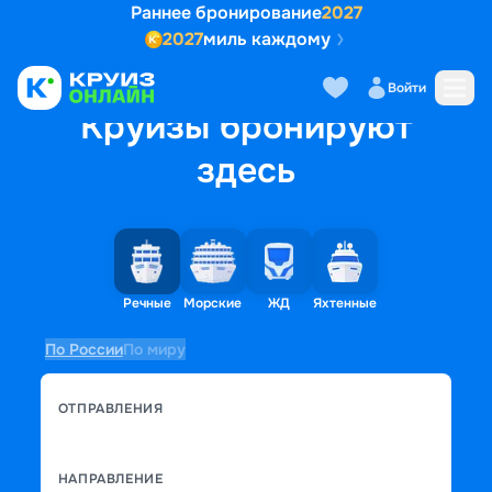
Раннее бронирование
2027
2027
миль каждому
Войти
Круизы бронируют
здесь
Речные
Морские
ЖД
Яхтенные
По России
По миру
ОТПРАВЛЕНИЯ
НАПРАВЛЕНИЕ