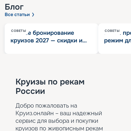
Блог
Все статьи
СОВЕТЫ
СОВЕТЫ
Раннее бронирование
Китай пр
круизов 2027 — скидки и
режим дл
розыгрыш 100 000
конца 202
Круизных миль
значит?
Круизы по рекам
России
Добро пожаловать на
Круиз.онлайн – ваш надежный
сервис для выбора и покупки
круизов по живописным рекам