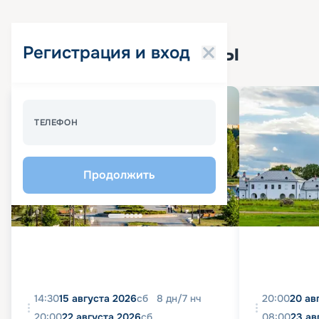
Популярные круизы
Регистрация и вход
Спецпредложение - 10%
ТЕЛЕФОН
Продолжить
14:30
15 августа 2026
сб
8
дн
/
7
нч
20:00
20 ав
20:00
22 августа 2026
сб
08:00
23 ав