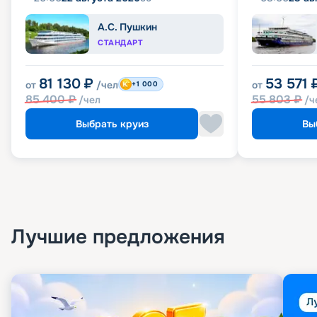
А.С. Пушкин
СТАНДАРТ
81 130
₽
53 571
от
/чел
от
+1 000
85 400
₽
55 803
₽
/чел
/ч
Выбрать круиз
Вы
Лучшие предложения