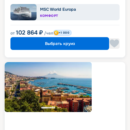
MSC World Europa
КОМФОРТ
102 864
₽
от
/чел
+1 000
Выбрать круиз