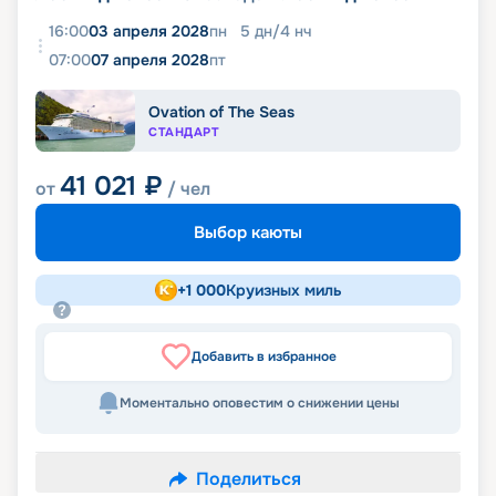
16:00
03 апреля 2028
пн
5
дн
/
4
нч
07:00
07 апреля 2028
пт
Ovation of The Seas
СТАНДАРТ
41 021
₽
от
/ чел
Выбор каюты
+
1 000
Круизных миль
Добавить в избранное
Моментально оповестим о снижении цены
Поделиться