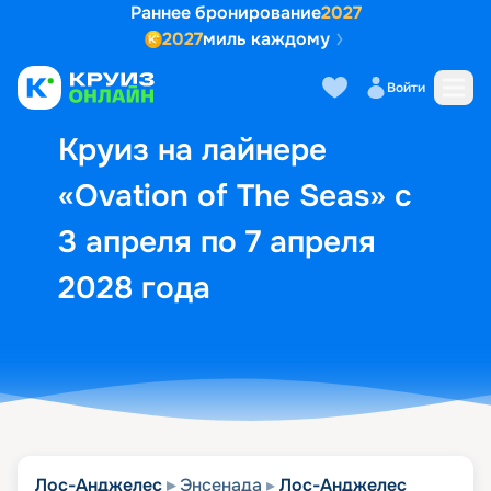
Раннее бронирование
2027
2027
миль каждому
Описание
Выбор кают
Маршрут и экск
Войти
Круиз на лайнере
«Ovation of The Seas» с
3 апреля по 7 апреля
2028 года
Лос-Анджелес
Энсенада
Лос-Анджелес