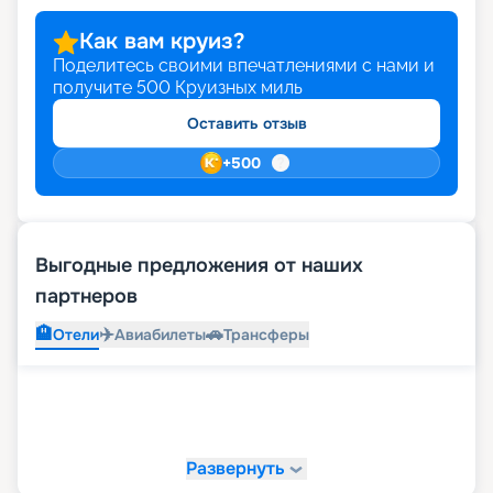
Как вам круиз?
Поделитесь своими впечатлениями с нами и
получите
500
Круизных миль
Оставить отзыв
+
500
Выгодные предложения от наших
партнеров
🏨
✈️
🚗
Отели
Авиабилеты
Трансферы
Развернуть