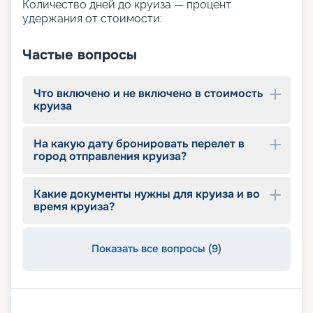
Количество дней до круиза — процент
приглашаем подобрать подходящий тур с
удержания от стоимости:
помощью сервиса бронирования круизов
«Круиз.онлайн». Для удобного и более простого
Частые вопросы
выбора на этой странице представлены
описание маршрутов, обзор основных
достоинств, расписание отправлений и другая
Что включено и не включено в стоимость
значимая информация. Если вы хотите купить
круиза
тур по более выгодной цене, воспользуйтесь
ранним бронированием. Оставляйте заявку на
сайте и планируйте незабываемый отдых.
На какую дату бронировать перелет в
город отправления круиза?
Какие документы нужны для круиза и во
время круиза?
Показать все вопросы (9)