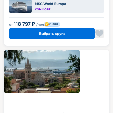
MSC World Europa
КОМФОРТ
118 797
₽
от
/чел
+1 000
Выбрать круиз