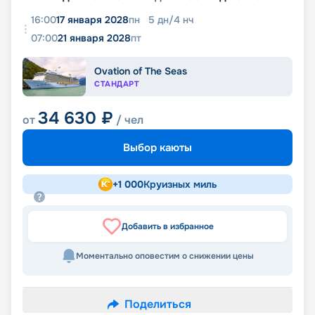
16:00
17 января 2028
пн
5
дн
/
4
нч
07:00
21 января 2028
пт
Ovation of The Seas
СТАНДАРТ
34 630
₽
от
/ чел
Выбор каюты
+
1 000
Круизных миль
Добавить в избранное
Моментально оповестим о снижении цены
Поделиться