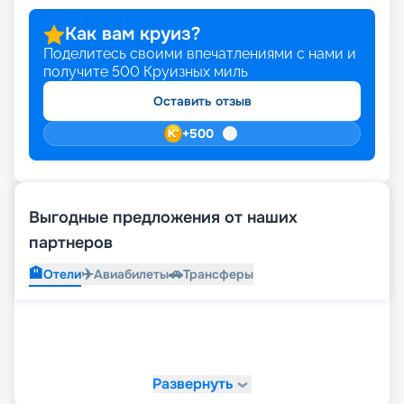
Как вам круиз?
Поделитесь своими впечатлениями с нами и
получите
500
Круизных миль
Оставить отзыв
+
500
Выгодные предложения от наших
партнеров
🏨
✈️
🚗
Отели
Авиабилеты
Трансферы
Развернуть