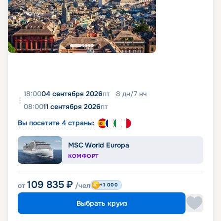
18:00
04 сентября 2026
пт
8
дн
/
7
нч
08:00
11 сентября 2026
пт
Вы посетите 4 страны:
MSC World Europa
КОМФОРТ
109 835
₽
от
/чел
+1 000
Выбрать круиз