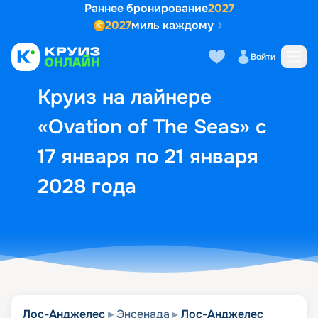
Раннее бронирование
2027
2027
миль каждому
Описание
Выбор кают
Маршрут и экск
Войти
Круиз на лайнере
«Ovation of The Seas» с
17 января по 21 января
2028 года
Лос-Анджелес
Энсенада
Лос-Анджелес