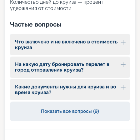
Количество дней до круиза — процент
приглашаем подобрать подходящий тур с
удержания от стоимости:
помощью сервиса бронирования круизов
«Круиз.онлайн». Для удобного и более простого
Частые вопросы
выбора на этой странице представлены
описание маршрутов, обзор основных
достоинств, расписание отправлений и другая
Что включено и не включено в стоимость
значимая информация. Если вы хотите купить
круиза
тур по более выгодной цене, воспользуйтесь
ранним бронированием. Оставляйте заявку на
сайте и планируйте незабываемый отдых.
На какую дату бронировать перелет в
город отправления круиза?
Какие документы нужны для круиза и во
время круиза?
Показать все вопросы (9)