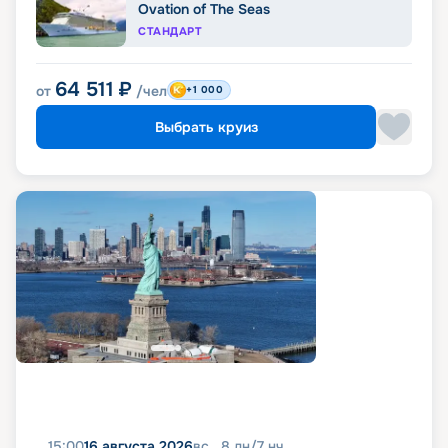
Ovation of The Seas
СТАНДАРТ
64 511
₽
от
/чел
+1 000
Выбрать круиз
15:00
16 августа 2026
вс
8
дн
/
7
нч