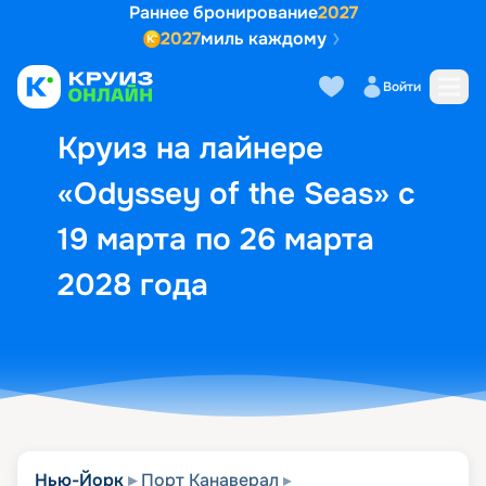
Раннее бронирование
2027
2027
миль каждому
Описание
Выбор кают
Маршрут и экск
Войти
Круиз на лайнере
«Odyssey of the Seas» с
19 марта по 26 марта
2028 года
Нью-Йорк
Порт Канаверал