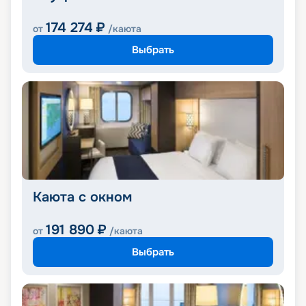
174 274
₽
от
/каюта
Выбрать
Каюта с окном
191 890
₽
от
/каюта
Выбрать