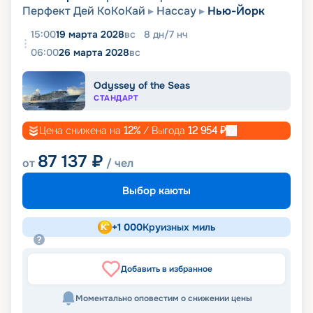
Перфект Дей КоКоКай
Нассау
Нью-Йорк
15:00
19 марта 2028
вс
8
дн
/
7
нч
06:00
26 марта 2028
вс
Odyssey of the Seas
СТАНДАРТ
Цена снижена на
12
%
/ Выгода
12 954
₽
87 137
₽
от
/ чел
Выбор каюты
+
1 000
Круизных миль
Добавить в избранное
Моментально оповестим о снижении цены