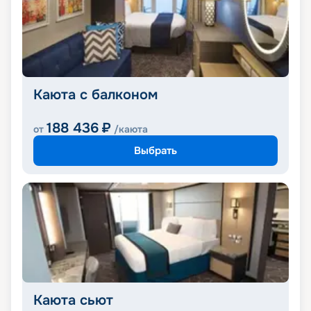
Каюта с балконом
188 436
₽
от
/каюта
Выбрать
Каюта сьют