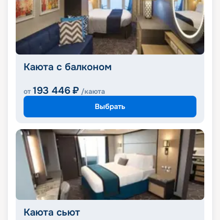
Каюта с балконом
193 446
₽
от
/каюта
Выбрать
Каюта сьют