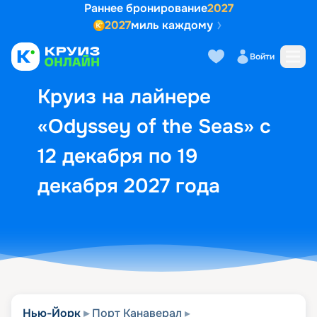
Раннее бронирование
2027
2027
миль каждому
Описание
Выбор кают
Маршрут и экск
Войти
Круиз на лайнере
«Odyssey of the Seas» с
12 декабря по 19
декабря 2027 года
Нью-Йорк
Порт Канаверал