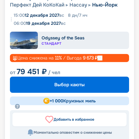
Перфект Дей КоКоКай
Нассау
Нью-Йорк
15:00
12 декабря 2027
вс
8
дн
/
7
нч
06:00
19 декабря 2027
вс
Odyssey of the Seas
СТАНДАРТ
Цена снижена на
11
%
/ Выгода
9 673
₽
79 451
₽
от
/ чел
Выбор каюты
+
1 000
Круизных миль
Добавить в избранное
Моментально оповестим о снижении цены