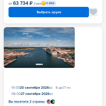
63 734
₽
от
/чел
+1 000
Выбрать круиз
15:00
20 сентября 2026
вс
8
дн
/
7
нч
06:00
27 сентября 2026
вс
Вы посетите 2 страны: