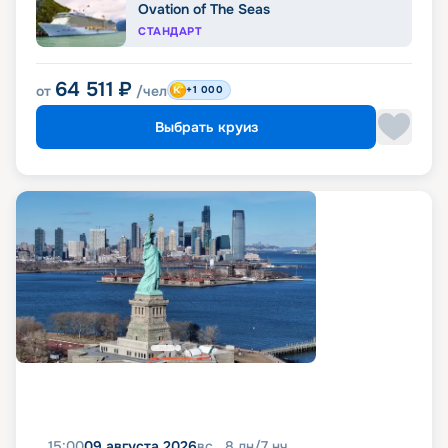
Ovation of The Seas
СТАНДАРТ
64 511
₽
от
/чел
+1 000
Выбрать круиз
15:00
09 августа 2026
вс
8
дн
/
7
нч