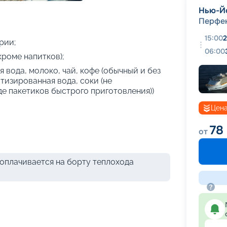
+
30
фотографий
Нью-Й
Перфек
15:00
2
рии;
06:00
кроме напитков);
 вода, молоко, чай, кофе (обычный и без
атизированная вода, соки (не
де пакетиков быстрого приготовления))
Цена
78
от
оплачивается на борту теплохода