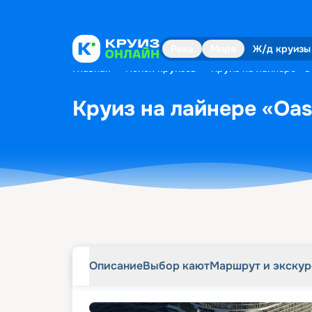
Описание
Выбор кают
Маршрут и экску
Река
Море
Ж/д круизы
Главная
•
Поиск круизов
•
Круиз на лайнере «Oa
Круиз на лайнере «Oasi
Описание
Выбор кают
Маршрут и экску