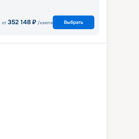
352 148
₽
Выбрать
от
/каюта
орк
Порт Канаверал
т Дей КоКоКай
Нассау
Нью-Йорк
4 октября 2027
вс
8
дн
/
7
нч
31 октября 2027
вс
Oasis of the Seas
СТАНДАРТ
 снижена на
11
%
/ Выгода
9 611
₽
 681
₽
/ чел