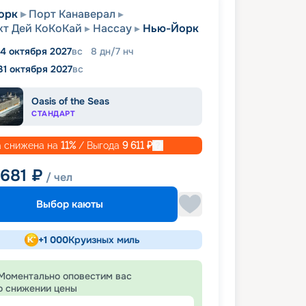
орк
Порт Канаверал
т Дей КоКоКай
Нассау
Нью-Йорк
4 октября 2027
вс
8
дн
/
7
нч
31 октября 2027
вс
Oasis of the Seas
СТАНДАРТ
 снижена на
11
%
/ Выгода
9 611
₽
 681
₽
/ чел
Выбор каюты
+
1 000
Круизных миль
Моментально оповестим вас
о снижении цены