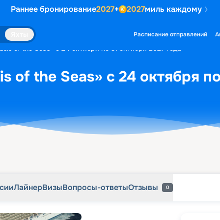
Раннее бронирование
2027
+
2027
миль каждому
рсии
Лайнер
Визы
Вопросы-ответы
Отзывы
0
Яхты
Расписание отправлений
А
sis of the Seas» с 24 октября по 31 октября 2027 года
s of the Seas» с 24 октября п
рсии
Лайнер
Визы
Вопросы-ответы
Отзывы
0