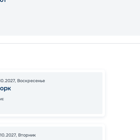
Нью-Й
Перфек
15:00
2
10.2027
,
Воскресенье
орк
06:00
ИЕ
Цена
78
.10.2027
,
Вторник
от