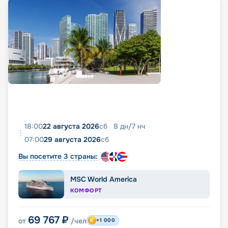
18:00
22 августа 2026
сб
8
дн
/
7
нч
07:00
29 августа 2026
сб
Вы посетите 3 страны:
MSC World America
КОМФОРТ
69 767
₽
от
/чел
+1 000