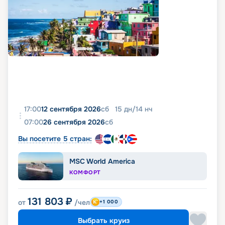
17:00
12 сентября 2026
сб
15
дн
/
14
нч
07:00
26 сентября 2026
сб
Вы посетите 5 стран:
MSC World America
КОМФОРТ
131 803
₽
от
/чел
+1 000
Выбрать круиз