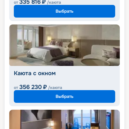
335 816
₽
от
/каюта
Выбрать
Каюта с окном
356 230
₽
от
/каюта
Выбрать