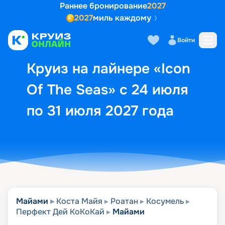
Раннее бронирование
2027
2027
миль каждому
Описание
Выбор кают
Маршрут и экск
Войти
Круиз на лайнере «Icon
Of The Seas» с 24 июля
по 31 июля 2027 года
Майами
Коста Майя
Роатан
Косумель
Перфект Дей КоКоКай
Майами