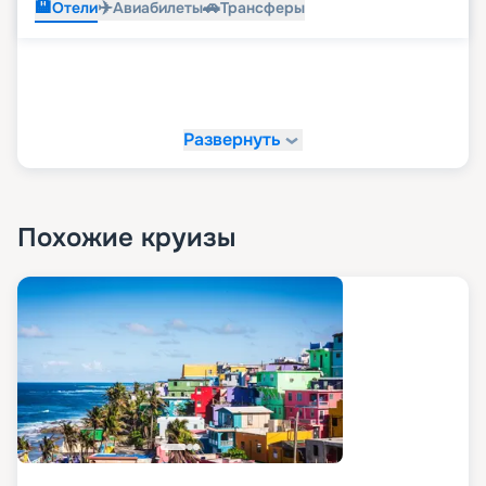
🏨
✈️
🚗
Отели
Авиабилеты
Трансферы
Развернуть
Похожие круизы