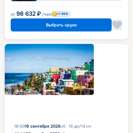
98 632
₽
от
/чел
+1 000
Выбрать круиз
18:00
19 сентября 2026
сб
15
дн
/
14
нч