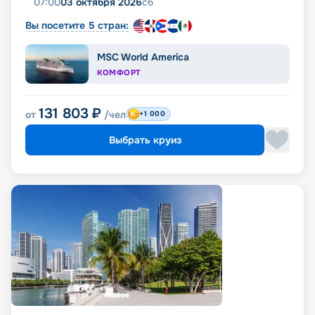
07:00
03 октября 2026
сб
Вы посетите 5 стран:
MSC World America
КОМФОРТ
131 803
₽
от
/чел
+1 000
Выбрать круиз