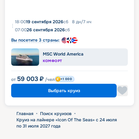
18:00
19 сентября 2026
сб
8
дн
/
7
нч
07:00
26 сентября 2026
сб
Вы посетите 3 страны:
MSC World America
КОМФОРТ
59 003
₽
от
/чел
+1 000
Выбрать круиз
Главная
•
Поиск круизов
•
Круиз на лайнере «Icon Of The Seas» с 24 июля
по 31 июля 2027 года