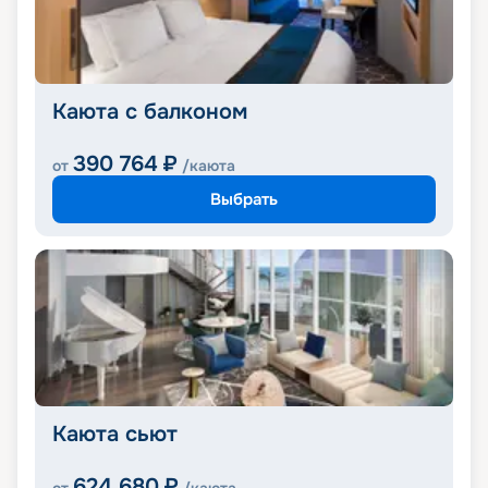
Каюта с балконом
390 764
₽
от
/каюта
Выбрать
Каюта сьют
624 680
₽