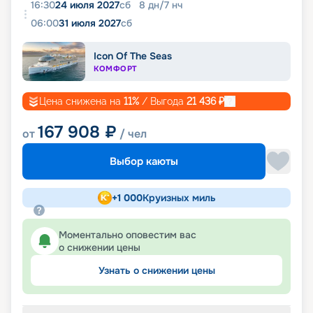
16:30
24 июля 2027
сб
8
дн
/
7
нч
06:00
31 июля 2027
сб
Icon Of The Seas
КОМФОРТ
Цена снижена на
11
%
/ Выгода
21 436
₽
167 908
₽
от
/ чел
Выбор каюты
+
1 000
Круизных миль
Моментально оповестим вас
о снижении цены
Узнать о снижении цены