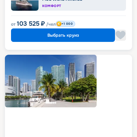
КОМФОРТ
103 525
₽
от
/чел
+1 000
Выбрать круиз