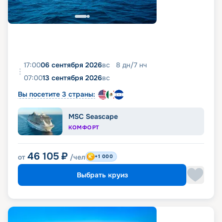
17:00
06 сентября 2026
вс
8
дн
/
7
нч
07:00
13 сентября 2026
вс
Вы посетите 3 страны:
MSC Seascape
КОМФОРТ
46 105
₽
от
/чел
+1 000
Выбрать круиз