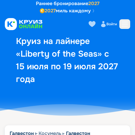
Раннее бронирование
2027
2027
миль каждому
Описание
Выбор кают
Маршрут и экск
Войти
Круиз на лайнере
«Liberty of the Seas» с
15 июля по 19 июля 2027
года
Галвестон
Косумель
Галвестон