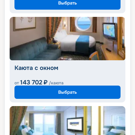
Выбрать
Каюта с окном
143 702
₽
от
/каюта
Выбрать