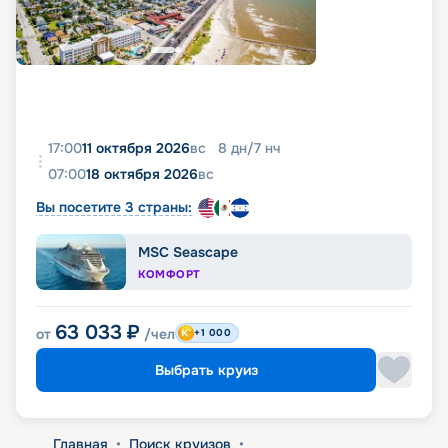
17:00
11 октября 2026
вс
8
дн
/
7
нч
07:00
18 октября 2026
вс
Вы посетите 3 страны:
MSC Seascape
КОМФОРТ
63 033
₽
от
/чел
+1 000
Выбрать круиз
Главная
•
Поиск круизов
•