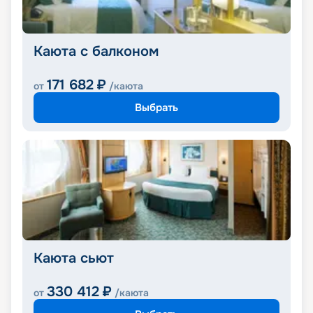
Каюта с балконом
171 682
₽
от
/каюта
Выбрать
Каюта сьют
330 412
₽
от
/каюта