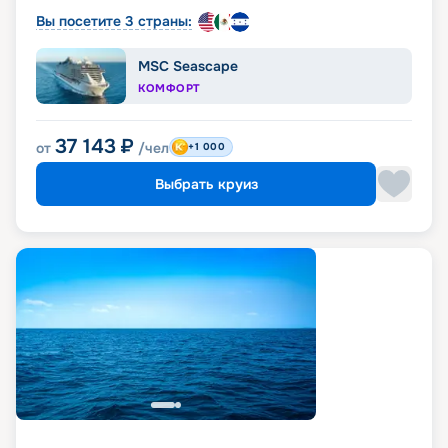
Вы посетите 3 страны:
MSC Seascape
КОМФОРТ
37 143
₽
от
/чел
+1 000
Выбрать круиз