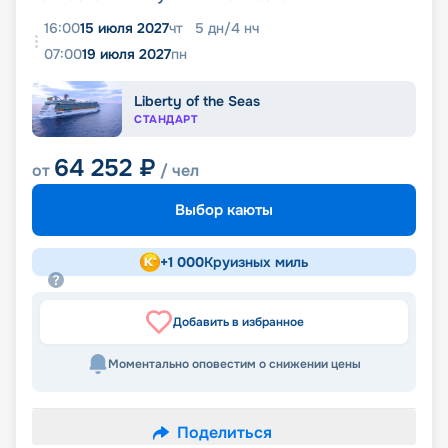
16:00
15 июля 2027
чт
5
дн
/
4
нч
07:00
19 июля 2027
пн
Liberty of the Seas
СТАНДАРТ
64 252
₽
от
/ чел
Выбор каюты
+
1 000
Круизных миль
Добавить в избранное
Моментально оповестим о снижении цены
Поделиться