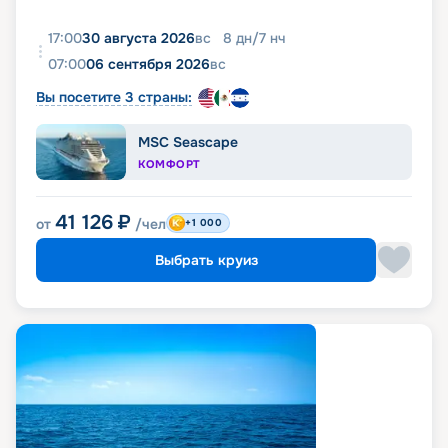
17:00
30 августа 2026
вс
8
дн
/
7
нч
07:00
06 сентября 2026
вс
Вы посетите 3 страны:
MSC Seascape
КОМФОРТ
41 126
₽
от
/чел
+1 000
Выбрать круиз