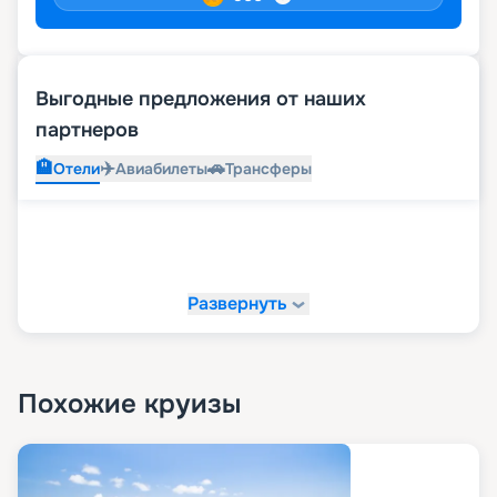
Выгодные предложения от наших
партнеров
🏨
✈️
🚗
Отели
Авиабилеты
Трансферы
Развернуть
Похожие круизы