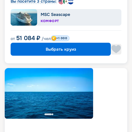
Вы посетите 3 страны:
MSC Seascape
КОМФОРТ
51 084
₽
от
/чел
+1 000
Выбрать круиз