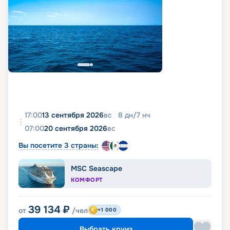
17:00
13 сентября 2026
вс
8
дн
/
7
нч
07:00
20 сентября 2026
вс
Вы посетите 3 страны:
MSC Seascape
КОМФОРТ
39 134
₽
от
/чел
+1 000
Выбрать круиз