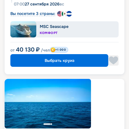
07:00
27 сентября 2026
вс
Вы посетите 3 страны:
MSC Seascape
КОМФОРТ
40 130
₽
от
/чел
+1 000
Выбрать круиз