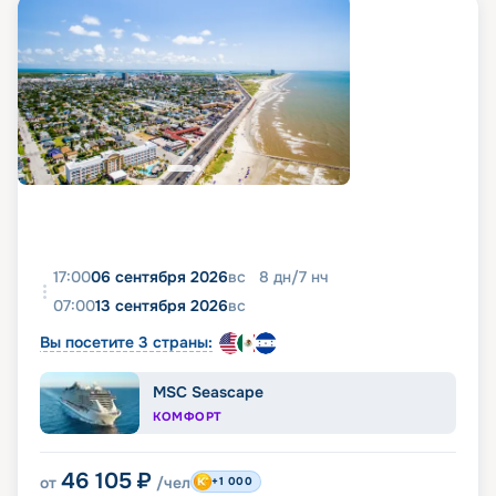
17:00
06 сентября 2026
вс
8
дн
/
7
нч
07:00
13 сентября 2026
вс
Вы посетите 3 страны:
MSC Seascape
КОМФОРТ
46 105
₽
от
/чел
+1 000