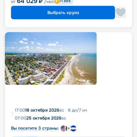
64 029
₽
от
/чел
+1 000
Выбрать круиз
17:00
18 октября 2026
вс
8
дн
/
7
нч
07:00
25 октября 2026
вс
Вы посетите 3 страны: