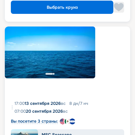
Выбрать круиз
17:00
13 сентября 2026
вс
8
дн
/
7
нч
07:00
20 сентября 2026
вс
Вы посетите 3 страны:
MSC Seascape