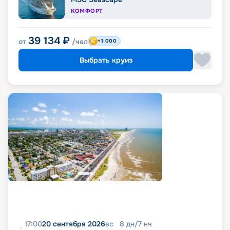
КОМФОРТ
39 134
₽
от
/чел
+1 000
Выбрать круиз
17:00
20 сентября 2026
вс
8
дн
/
7
нч