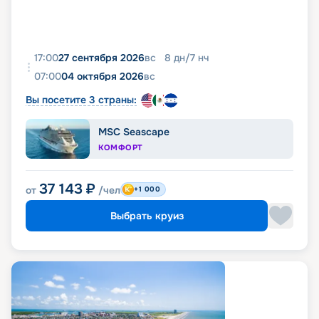
17:00
27 сентября 2026
вс
8
дн
/
7
нч
07:00
04 октября 2026
вс
Вы посетите 3 страны:
MSC Seascape
КОМФОРТ
37 143
₽
от
/чел
+1 000
Выбрать круиз