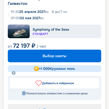
Галвестон
15:30
25 апреля 2027
вс
8
дн
/
7
нч
07:00
02 мая 2027
вс
Symphony of the Seas
СТАНДАРТ
72 197
₽
от
/ чел
Выбор каюты
+
1 000
Круизных миль
Добавить в избранное
Моментально оповестим о снижении цены