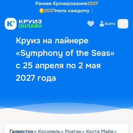
Раннее бронирование
2027
2027
миль каждому
Описание
Выбор кают
Маршрут и экск
Войти
Круиз на лайнере
«Symphony of the Seas»
с 25 апреля по 2 мая
2027 года
Галвестон
Косумель
Роатан
Коста Майя