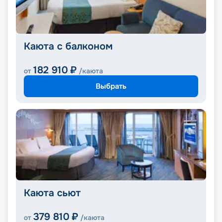
Каюта с балконом
182 910
₽
от
/каюта
Выбрать
Каюта сьют
379 810
₽
от
/каюта