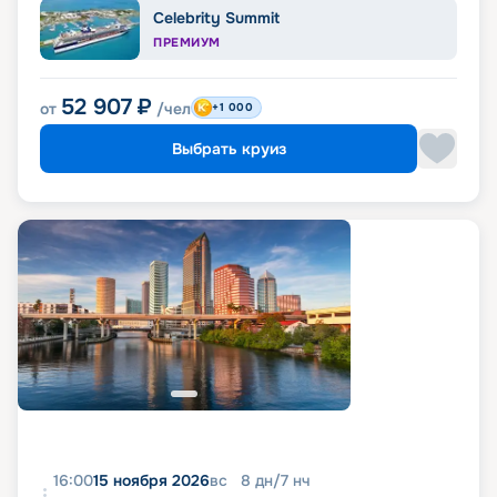
Celebrity Summit
ПРЕМИУМ
52 907
₽
от
/чел
+1 000
Выбрать круиз
16:00
15 ноября 2026
вс
8
дн
/
7
нч