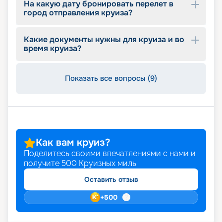
На какую дату бронировать перелет в
описание маршрутов, расписание отправления
город отправления круиза?
на 2026 - 2027 г., обзор бесплатных услуг,
входящих в стоимость, цены.
Какие документы нужны для круиза и во
время круиза?
Показать все вопросы (9)
Как вам круиз?
Поделитесь своими впечатлениями с нами и
получите
500
Круизных миль
Оставить отзыв
+
500