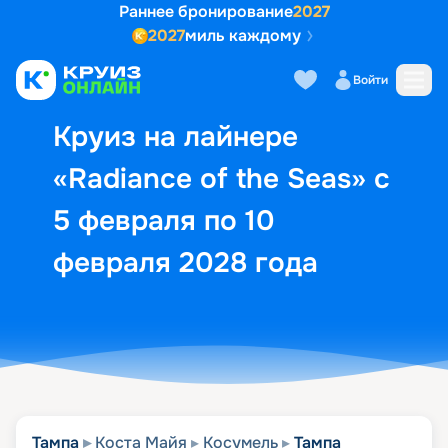
Раннее бронирование
2027
2027
миль каждому
Описание
Выбор кают
Маршрут и экск
Войти
Круиз на лайнере
«Radiance of the Seas» с
5 февраля по 10
февраля 2028 года
Тампа
Коста Майя
Косумель
Тампа