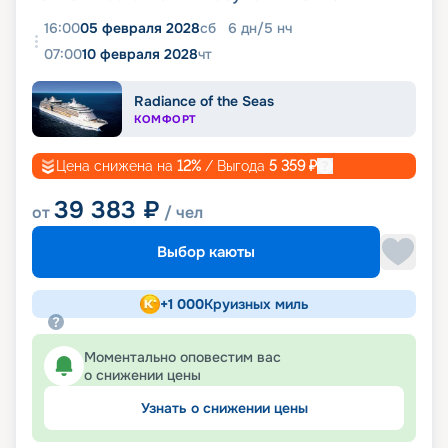
16:00
05 февраля 2028
сб
6
дн
/
5
нч
07:00
10 февраля 2028
чт
Radiance of the Seas
КОМФОРТ
Цена снижена на
12
%
/ Выгода
5 359
₽
39 383
₽
от
/ чел
Выбор каюты
+
1 000
Круизных миль
Моментально оповестим вас
о снижении цены
Узнать о снижении цены