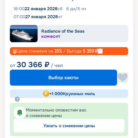
16:00
22 января 2028
сб
6
дн
/
5
нч
07:00
27 января 2028
чт
Radiance of the Seas
КОМФОРТ
Цена снижена на
15
%
/ Выгода
5 359
₽
30 366
₽
от
/ чел
Выбор каюты
+
1 000
Круизных миль
Моментально оповестим вас
о снижении цены
Узнать о снижении цены