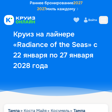
Раннее бронирование
2027
2027
миль каждому
Описание
Выбор кают
Маршрут и экск
Войти
Круиз на лайнере
«Radiance of the Seas» с
22 января по 27 января
2028 года
Тампа
Коста Майя
Косумель
Тампа