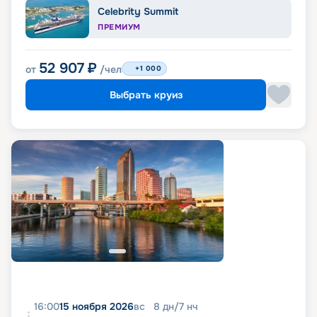
Celebrity Summit
ПРЕМИУМ
52 907
₽
от
/чел
+1 000
Выбрать круиз
16:00
15 ноября 2026
вс
8
дн
/
7
нч