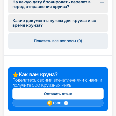
На какую дату бронировать перелет в
описание маршрутов, расписание отправления
город отправления круиза?
на 2026 - 2027 г., обзор бесплатных услуг,
входящих в стоимость, цены.
Какие документы нужны для круиза и во
время круиза?
Показать все вопросы (9)
Как вам круиз?
Поделитесь своими впечатлениями с нами и
получите
500
Круизных миль
Оставить отзыв
+
500