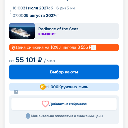
16:00
31 июля 2027
сб
6
дн
/
5
нч
07:00
05 августа 2027
чт
Radiance of the Seas
КОМФОРТ
Цена снижена на
10
%
/ Выгода
8 556
₽
55 101
₽
от
/ чел
Выбор каюты
+
1 000
Круизных миль
Добавить в избранное
Моментально оповестим о снижении цены