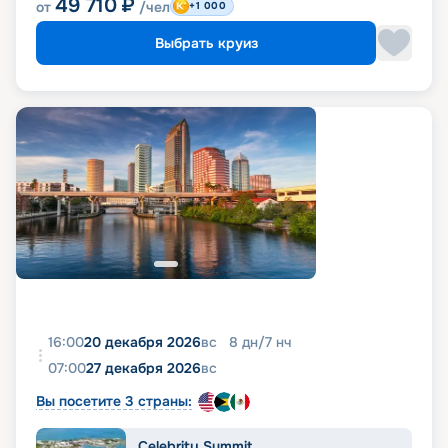
49 710
₽
от
/чел
+1 000
Выбрать круиз
16:00
20 декабря 2026
вс
8
дн
/
7
нч
07:00
27 декабря 2026
вс
Вы посетите 3 страны:
Celebrity Summit