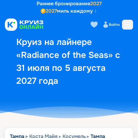
Раннее бронирование
2027
2027
миль каждому
Описание
Выбор кают
Маршрут и экск
Войти
Круиз на лайнере
«Radiance of the Seas» с
31 июля по 5 августа
2027 года
Тампа
Коста Майя
Косумель
Тампа