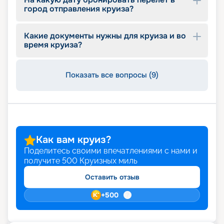
описание маршрутов, расписание отправления
город отправления круиза?
на 2026 - 2027 г., обзор бесплатных услуг,
входящих в стоимость, цены.
Какие документы нужны для круиза и во
время круиза?
Показать все вопросы (9)
Как вам круиз?
Поделитесь своими впечатлениями с нами и
получите
500
Круизных миль
Оставить отзыв
+
500