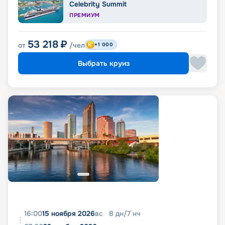
Celebrity Summit
ПРЕМИУМ
53 218
₽
от
/чел
+1 000
Выбрать круиз
16:00
15 ноября 2026
вс
8
дн
/
7
нч